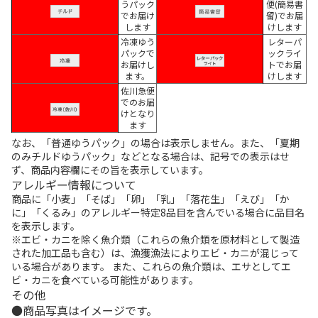
うパック
便(簡易書
でお届け
留)でお届
します
けします
冷凍ゆう
レターパ
パックで
ックライ
お届けし
トでお届
ます。
けします
佐川急便
でのお届
けとなり
ます
なお、「普通ゆうパック」の場合は表示しません。また、「夏期
のみチルドゆうパック」などとなる場合は、記号での表示はせ
ず、商品内容欄にその旨を表示しています。
アレルギー情報について
商品に「小麦」「そば」「卵」「乳」「落花生」「えび」「か
に」「くるみ」のアレルギー特定8品目を含んでいる場合に品目名
を表示します。
※エビ・カニを除く魚介類（これらの魚介類を原材料として製造
された加工品も含む）は、漁獲漁法によりエビ・カニが混じって
いる場合があります。 また、これらの魚介類は、エサとしてエ
ビ・カニを食べている可能性があります。
その他
商品写真はイメージです。