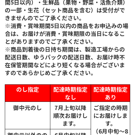
間5日以内）・生鮮品（果物・野菜・活魚介類）
の一部・生花（セット商品を含む）は受付がで
きませんのでご了承ください。
※消費・賞味期間5日以内の商品をお申込みの場
合は、お届けが消費・賞味期限の当日になるこ
とがありますのでご了承ください。
※商品到着後の日持ち期間は、製造工場からの
配送日数、ゆうパックの配送日数、お届け時不
在保管期間などにより短くなる場合がございま
すのであらかじめご了承ください。
のし指定
配達時期指定
配達時期指定
なし
あり
御中元のし
7月上旬以降
ご指定の時期
順次
お届けし
にお届けしま
ます。
す。
（6月中旬～8
御中元以外のの
6月中旬以降