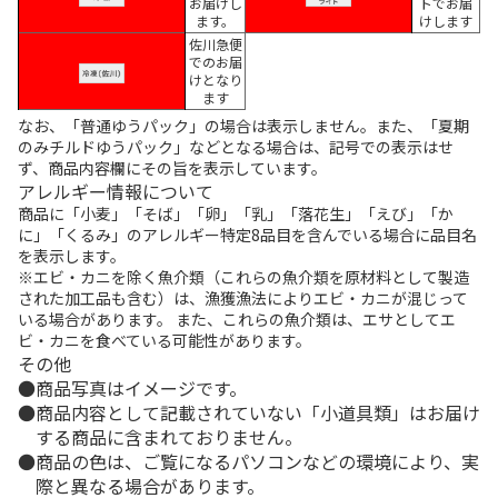
お届けし
トでお届
ます。
けします
佐川急便
でのお届
けとなり
ます
なお、「普通ゆうパック」の場合は表示しません。また、「夏期
のみチルドゆうパック」などとなる場合は、記号での表示はせ
ず、商品内容欄にその旨を表示しています。
アレルギー情報について
商品に「小麦」「そば」「卵」「乳」「落花生」「えび」「か
に」「くるみ」のアレルギー特定8品目を含んでいる場合に品目名
を表示します。
※エビ・カニを除く魚介類（これらの魚介類を原材料として製造
された加工品も含む）は、漁獲漁法によりエビ・カニが混じって
いる場合があります。 また、これらの魚介類は、エサとしてエ
ビ・カニを食べている可能性があります。
その他
商品写真はイメージです。
商品内容として記載されていない「小道具類」はお届け
する商品に含まれておりません。
商品の色は、ご覧になるパソコンなどの環境により、実
際と異なる場合があります。