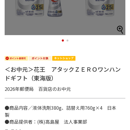
1
2
＜お中元＞花王 アタックＺＥＲＯワンハン
ドギフト（東海版）
2026年郵便局 百貨店のお中元
●商品内容／液体洗剤380g、詰替え用760g×4 日本
製
●商品提供者：(株)高島屋 法人事業部