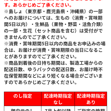
す。あらかじめご了承ください。
※島しょ（東京都・鹿児島県・沖縄県）の一部
へのお届けについては、生もの（消費・賞味期
間5日以内）・生鮮品（果物・野菜・活魚介類）
の一部・生花（セット商品を含む）は受付がで
きませんのでご了承ください。
※消費・賞味期間5日以内の商品をお申込みの場
合は、お届けが消費・賞味期限の当日になるこ
とがありますのでご了承ください。
※商品到着後の日持ち期間は、製造工場からの
配送日数、ゆうパックの配送日数、お届け時不
在保管期間などにより短くなる場合がございま
すのであらかじめご了承ください。
のし指定
配達時期指定
配達時期指定
なし
あり
御中元のし
7月上旬以降
ご指定の時期