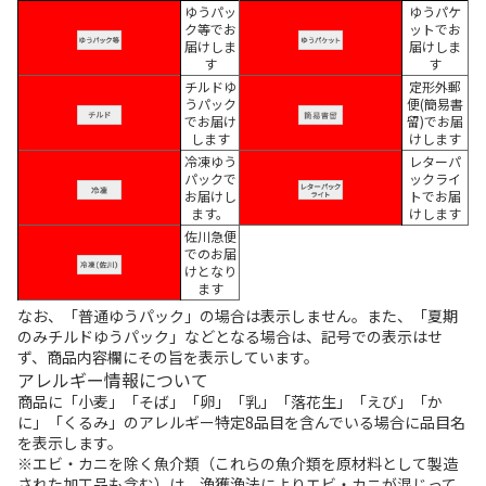
ゆうパッ
ゆうパケ
ク等でお
ットでお
届けしま
届けしま
す
す
チルドゆ
定形外郵
うパック
便(簡易書
でお届け
留)でお届
します
けします
冷凍ゆう
レターパ
パックで
ックライ
お届けし
トでお届
ます。
けします
佐川急便
でのお届
けとなり
ます
なお、「普通ゆうパック」の場合は表示しません。また、「夏期
のみチルドゆうパック」などとなる場合は、記号での表示はせ
ず、商品内容欄にその旨を表示しています。
アレルギー情報について
商品に「小麦」「そば」「卵」「乳」「落花生」「えび」「か
に」「くるみ」のアレルギー特定8品目を含んでいる場合に品目名
を表示します。
※エビ・カニを除く魚介類（これらの魚介類を原材料として製造
された加工品も含む）は、漁獲漁法によりエビ・カニが混じって