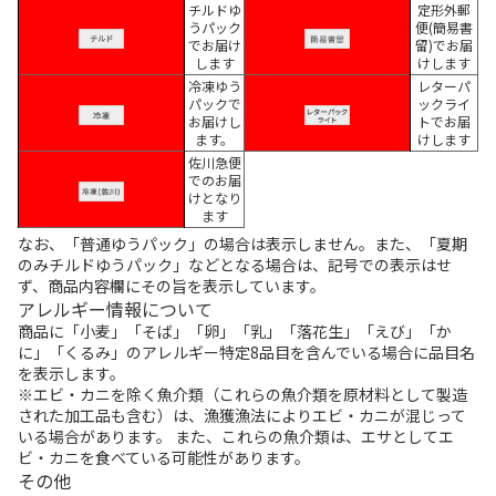
チルドゆ
定形外郵
うパック
便(簡易書
でお届け
留)でお届
します
けします
冷凍ゆう
レターパ
パックで
ックライ
お届けし
トでお届
ます。
けします
佐川急便
でのお届
けとなり
ます
なお、「普通ゆうパック」の場合は表示しません。また、「夏期
のみチルドゆうパック」などとなる場合は、記号での表示はせ
ず、商品内容欄にその旨を表示しています。
アレルギー情報について
商品に「小麦」「そば」「卵」「乳」「落花生」「えび」「か
に」「くるみ」のアレルギー特定8品目を含んでいる場合に品目名
を表示します。
※エビ・カニを除く魚介類（これらの魚介類を原材料として製造
された加工品も含む）は、漁獲漁法によりエビ・カニが混じって
いる場合があります。 また、これらの魚介類は、エサとしてエ
ビ・カニを食べている可能性があります。
その他