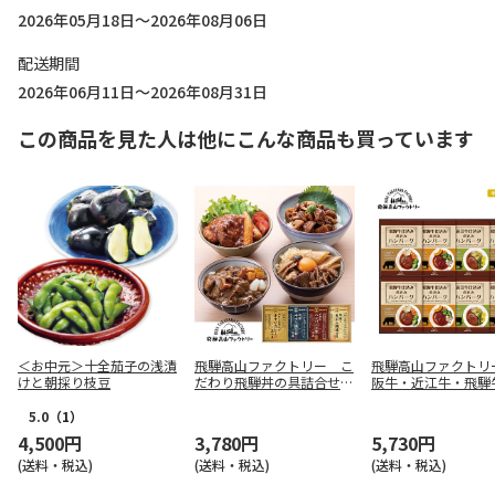
2026年05月18日～2026年08月06日
配送期間
2026年06月11日～2026年08月31日
この商品を見た人は他にこんな商品も買っています
＜お中元＞十全茄子の浅漬
飛騨高山ファクトリー こ
飛騨高山ファクトリ
けと朝採り枝豆
だわり飛騨丼の具詰合せＡ
阪牛・近江牛・飛騨
【慶事用】
み食べくらべ ハン
詰合せＢ【慶事用】
5.0
（1）
4,500円
3,780円
5,730円
(送料・税込)
(送料・税込)
(送料・税込)