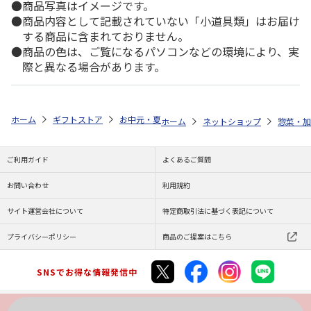
商品写真はイメージです。
商品内容として記載されていない「小道具類」はお届け
する商品に含まれておりません。
商品の色は、ご覧になるパソコンなどの環境により、実
際と異なる場合があります。
ホーム
ギフトストア
お中元・夏ギフト特集 2026
ゆうゆうギフト 
ホーム
ネットショップ
惣菜・加
ご利用ガイド
よくあるご質問
お問い合わせ
利用規約
サイト運営会社について
特定商取引法に基づく表記について
プライバシーポリシー
商品のご提案はこちら
SNSでお得な情報発信中