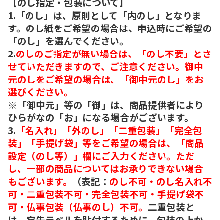
【のし指定・包装について】
1.「のし」は、原則として「内のし」となりま
す。のし紙をご希望の場合は、申込時にご希望の
「のし」を選んでください。
2.
のしのご指定が無い場合は、「のし不要」とさ
せていただきますので、ご注意ください。御中
元のしをご希望の場合は、「御中元のし」をお
選びください。
※「御中元」等の「御」は、商品提供者により
ひらがなの「お」になる場合がございます。
3.
「名入れ」「外のし」「二重包装」「完全包
装」「手提げ袋」等をご希望の場合は、「商品
設定（のし等）」欄にご入力ください。ただ
し、一部の商品についてはお承りできない場合
もございます。
（表記：
のし不可・のし名入れ不
可・二重包装不可・完全包装不可・手提げ袋不
可・仏事包装（仏事のし）不可。
二重包装と
は、宛先ラベルを貼付するために、包装の上か