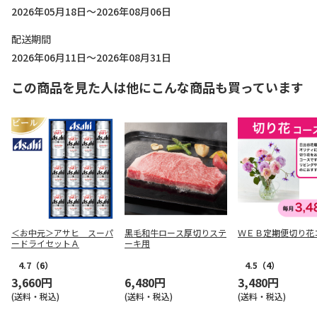
2026年05月18日～2026年08月06日
配送期間
2026年06月11日～2026年08月31日
この商品を見た人は他にこんな商品も買っています
＜お中元＞アサヒ スーパ
黒毛和牛ロース厚切りステ
ＷＥＢ定期便切り花
ードライセットＡ
ーキ用
4.7
（6）
4.5
（4）
3,660円
6,480円
3,480円
(送料・税込)
(送料・税込)
(送料・税込)