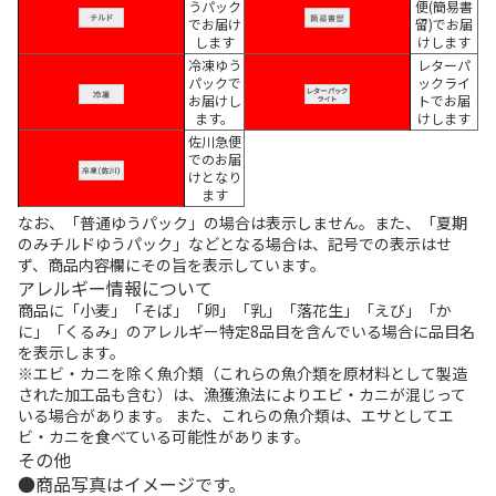
うパック
便(簡易書
でお届け
留)でお届
します
けします
冷凍ゆう
レターパ
パックで
ックライ
お届けし
トでお届
ます。
けします
佐川急便
でのお届
けとなり
ます
なお、「普通ゆうパック」の場合は表示しません。また、「夏期
のみチルドゆうパック」などとなる場合は、記号での表示はせ
ず、商品内容欄にその旨を表示しています。
アレルギー情報について
商品に「小麦」「そば」「卵」「乳」「落花生」「えび」「か
に」「くるみ」のアレルギー特定8品目を含んでいる場合に品目名
を表示します。
※エビ・カニを除く魚介類（これらの魚介類を原材料として製造
された加工品も含む）は、漁獲漁法によりエビ・カニが混じって
いる場合があります。 また、これらの魚介類は、エサとしてエ
ビ・カニを食べている可能性があります。
その他
商品写真はイメージです。