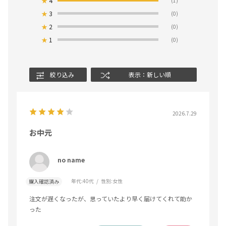
★
4
(1)
★
3
(0)
★
2
(0)
★
1
(0)
絞り込み
表示：新しい順
2026.7.29
お中元
no name
年代:
40代
性別:
女性
購入確認済み
注文が遅くなったが、思っていたより早く届けてくれて助か
った