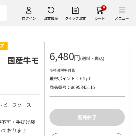
0
ログイン
注文履歴
クイック注文
カート
メニュー
6,480
円
 国産牛モ
(送料・税込)
※軽減税率対象
獲得ポイント： 64 pt
商品番号
8095345115
トビーフソース
装不可・手提げ袋
っておりませ