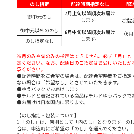
のし指定
配達時期指定なし
配
7月上旬以降順次
お届け
御中元のし
します。
ご指
御中元以外ののし
6月中旬以降順次
お届け
（6
します。
のし指定なし
※月のみや旬のみの指定はできません。必ず「月」と
定ください。なお、配達日のご指定はお受けいたしか
承ください。
●配達時間をご希望の場合は、配達希望時間をご指定
ない場合は「希望なし」とさせていただきます。
●ゆうパックでお届けします。
●チルドと表記されている商品はチルドゆうパックで
●お届けは日本国内に限ります。
【のし指定・包装について】
1.「のし」は、原則として「内のし」となります。の
合は、申込時にご希望の「のし」を選んでください。