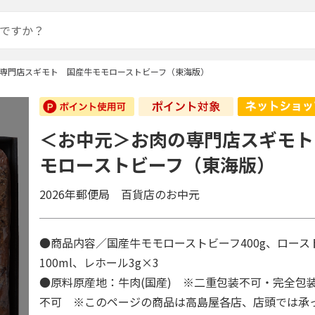
専門店スギモト 国産牛モモローストビーフ（東海版）
＜お中元＞お肉の専門店スギモト
モローストビーフ（東海版）
2026年郵便局 百貨店のお中元
●商品内容／国産牛モモローストビーフ400g、ロース
100ml、レホール3g×3
●原料原産地：牛肉(国産) ※二重包装不可・完全包
不可 ※このページの商品は高島屋各店、店頭では承