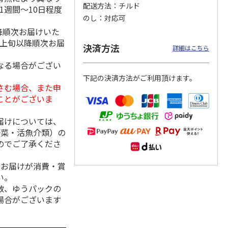
配送方法
チルド
1週間～10日程度
のし
対応可
降順次お届けいた
月上旬以降順次お届
冷凍】
＜お中元＞【冷凍】
【冷凍】全国各地の
仙台名物 柔らか厚
決済方法
詳細はこちら
毛和
職人仕込牛たん（Ｋ
厳選お肉食べ比べコ
切り牛たん Ｂ
肉用
Ｓ－３０）
ース
なる場合がござい
4.7
（3）
下記の決済方法がご利用頂けます。
5,380円
8,980円
5,980円
さむ場合、また申
(送料・税込)
(送料・税込)
(送料・税込)
ことがございま
届けについては、
野菜・活魚介類）の
のでご了承くださ
、お届けが消費・賞
い。
数、ゆうパックの
場合がございます