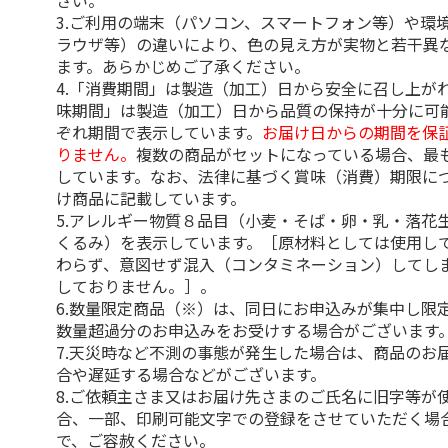
さい。
3.ご利用の端末（パソコン、スマートフォン等）や環
ラウザ等）の違いにより、色の見え方が実物と若干異
ます。あらかじめご了承ください。
4.「消費期間」は製造（加工）日から安全に召し上が
味期間」は製造（加工）日から品質の保持が十分に可
ぞれ期間で表示しています。
お届け日からの期間を保
りません。
複数の商品がセットになっている場合、最
しています。なお、法律に基づく賞味（消費）期限に
け商品に記載しています。
5.アレルギー物質８品目（小麦・そば・卵・乳・落花
くるみ）を表示しています。［原材料としては使用し
わらず、意図せず混入（コンタミネーション）してし
しておりません。］。
6.数量限定商品（※）は、同日にお申込みが集中し限
数量超過分のお申込みをお受けする場合がございます
7.天災時など不測の事態が発生した場合は、商品のお
合や遅延する場合などがございます。
8.ご依頼主さま又はお届け先さまのご氏名に旧字等が
合、一部、印刷可能文字での登録をさせていただく場
で、ご容赦ください。