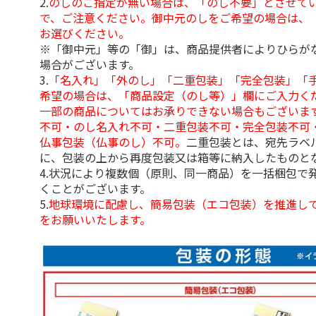
2.
のしのご指定が無い場合は、「のし不要」とさせて
で、ご注意ください。御中元のしをご希望の場合は、
お選びください。
※「御中元」等の「御」は、商品提供者によりひらが
場合がございます。
3.
「名入れ」「外のし」「二重包装」「完全包装」「
希望の場合は、「商品設定（のし等）」欄にご入力く
一部の商品についてはお承りできない場合もございま
不可・のし名入れ不可・二重包装不可・完全包装不可
仏事包装（仏事のし）不可。
二重包装とは、宛先ラベ
に、包装の上から再度包装又は箱等に納入したものと
4.状況により複数個（原則、同一商品）を一括梱包で
くことがございます。
5.
地球環境に配慮し、簡易包装（エコ包装）を推進し
をお願いいたします。