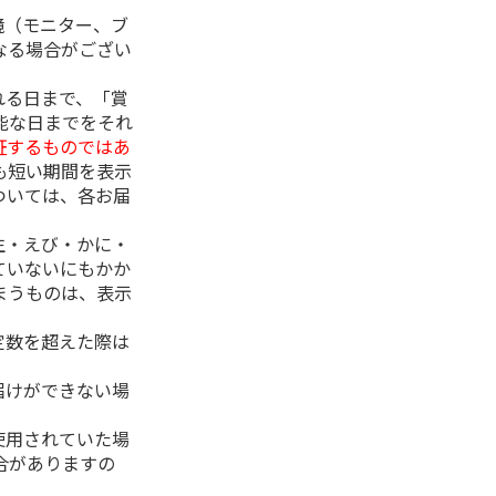
境（モニター、ブ
なる場合がござい
れる日まで、「賞
能な日までをそれ
証するものではあ
も短い期間を表示
ついては、各お届
生・えび・かに・
ていないにもかか
まうものは、表示
定数を超えた際は
。
届けができない場
使用されていた場
合がありますの