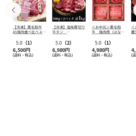
【冷凍】黒毛和牛
【冷凍】塩味厚切り
＜お中元＞黒毛和
＜
A5焼肉食べ比べ４種
牛タン
牛 焼肉用（はなも
鹿
セット400g
500g×2P 計：１
り）
牛
5.0
（1）
kg
5.0
（2）
5.0
（1）
（
6,500円
6,980円
4,980円
4
(送料・税込)
(送料・税込)
(送料・税込)
(