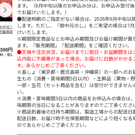
ます。（6月中旬以降のお申込み分は、お申込み受付後
でお届けいたします。）
●配達時期のご指定がない場合は、2026年6月中旬以
します。ただし、「御中元のし」をご希望の場合は7
お中元＞【冷凍】
＜ご自宅用＞【冷
＜お中元＞【冷凍】
＜お中元＞【
けいたします。
児島県産黒毛和
凍】小分けロースト
国産黒毛和牛 焼肉
鹿児島県産黒
 カタ肉焼肉用
ビーフ３２０ｇ
食べ比べ
牛 カタ肉焼
※期間限定商品などお申込み期間及びお届け期間が異
４２０
…
（６２０
5.0
（1）
…
ます。「販売期間」「配送期間」をご確認ください。
,300円
3,680円
5,400円
5,800円
●天候や注文状況、お届けまでに祝日・お盆期間をは
送料・税込)
(送料・税込)
(送料・税込)
(送料・税込)
込内容に不備等があった場合、お届けに日数がかかる
す。あらかじめご了承ください。
※島しょ（東京都・鹿児島県・沖縄県）の一部へのお
生もの（消費・賞味期間5日以内）・生鮮品（果物・
一部・生花（セット商品を含む）は受付ができません
い。
※消費・賞味期間5日以内の商品をお申込みの場合は
味期限の当日になることがありますのでご了承くださ
※商品到着後の日持ち期間は、製造工場からの配送日
配送日数、お届け時不在保管期間などにより短くなる
のであらかじめご了承ください。