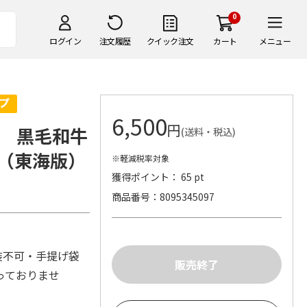
0
ログイン
注文履歴
クイック注文
カート
メニュー
6,500
円
 黒毛和牛
(送料・税込)
（東海版）
※軽減税率対象
獲得ポイント： 65 pt
商品番号
8095345097
装不可・手提げ袋
っておりませ