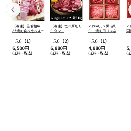
【冷凍】黒毛和牛
【冷凍】塩味厚切り
＜お中元＞黒毛和
＜
A5焼肉食べ比べ４種
牛タン
牛 焼肉用（はなも
国
セット400g
500g×2P 計：１
り）
食
5.0
（1）
kg
5.0
（2）
5.0
（1）
6,500円
6,980円
4,980円
5
(送料・税込)
(送料・税込)
(送料・税込)
(