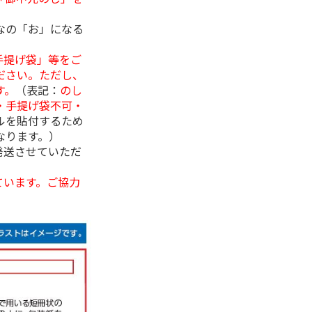
なの「お」になる
手提げ袋」等をご
ださい。ただし、
す。
（表記：
のし
・手提げ袋不可・
ルを貼付するため
なります。）
発送させていただ
ています。ご協力