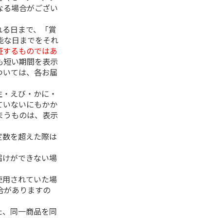
なる場合がござい
れる日まで、「賞
能な日までをそれ
証するものではあ
も短い期間を表示
ついては、各お届
生・えび・かに・
ていないにもかか
まうものは、表示
定数を超えた際は
。
届けができない場
使用されていた場
合がありますの
た、同一商品を同