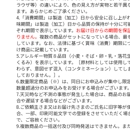
ラウザ等）の違いにより、色の見え方が実物と若干異
ます。あらかじめご了承ください。
4.「消費期間」は製造（加工）日から安全に召し上が
味期間」は製造（加工）日から品質の保持が十分に可
ぞれ期間で表示しています。
お届け日からの期間を保
りません。
複数の商品がセットになっている場合、最
しています。なお、法律に基づく賞味（消費）期限に
け商品に記載しています。
5.アレルギー物質８品目（小麦・そば・卵・乳・落花
くるみ）を表示しています。［原材料としては使用し
わらず、意図せず混入（コンタミネーション）してし
しておりません。］。
6.数量限定商品（※）は、同日にお申込みが集中し限
数量超過分のお申込みをお受けする場合がございます
7.天災時など不測の事態が発生した場合は、商品のお
合や遅延する場合などがございます。
8.ご依頼主さま又はお届け先さまのご氏名に旧字等が
合、一部、印刷可能文字での登録をさせていただく場
で、ご容赦ください。
9.複数商品の一括送付及び同時発送はできません。ま