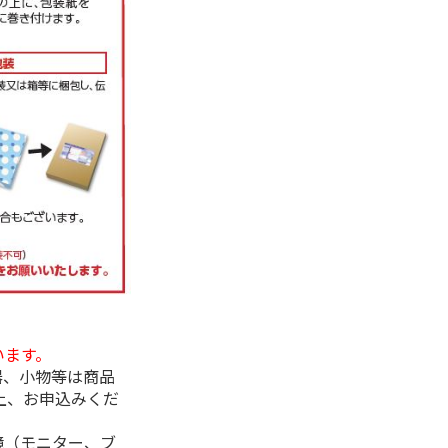
います。
器、小物等は商品
上、お申込みくだ
境（モニター、ブ