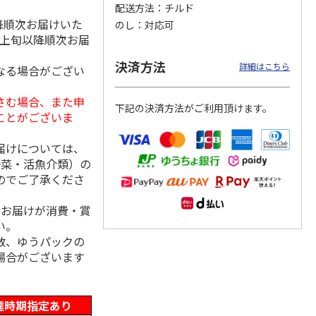
配送方法
チルド
降順次お届けいた
のし
対応可
月上旬以降順次お届
冷凍】
＜お中元＞【冷凍】
【冷凍】全国各地の
仙台名物 柔らか厚
決済方法
詳細はこちら
なる場合がござい
毛和
職人仕込牛たん（Ｋ
厳選お肉食べ比べコ
切り牛たん Ｂ
肉用
Ｓ－３０）
ース
4.7
（3）
さむ場合、また申
下記の決済方法がご利用頂けます。
5,380円
8,980円
5,980円
ことがございま
(送料・税込)
(送料・税込)
(送料・税込)
届けについては、
野菜・活魚介類）の
のでご了承くださ
、お届けが消費・賞
い。
数、ゆうパックの
場合がございます
達時期指定あり