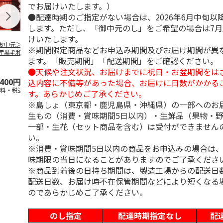
でお届けいたします。）
●配達時期のご指定がない場合は、2026年6月中旬以
します。ただし、「御中元のし」をご希望の場合は7
けいたします。
お中元＞【冷凍】
＜お中元＞【冷凍】
＜ご自宅用＞【冷
＜お中元＞【
※期間限定商品などお申込み期間及びお届け期間が異
産黒毛和牛 焼肉
鹿児島県産黒毛和
凍】小分けロースト
鹿児島県産黒
ます。「販売期間」「配送期間」をご確認ください。
べ比べ
牛 カタ肉焼肉用
ビーフ３２０ｇ
牛 カタ肉焼
（４２０
…
（６２０
5.0
（1）
…
●天候や注文状況、お届けまでに祝日・お盆期間をは
,400円
4,300円
3,680円
5,800円
込内容に不備等があった場合、お届けに日数がかかる
送料・税込)
(送料・税込)
(送料・税込)
(送料・税込)
す。あらかじめご了承ください。
※島しょ（東京都・鹿児島県・沖縄県）の一部へのお
生もの（消費・賞味期間5日以内）・生鮮品（果物・
一部・生花（セット商品を含む）は受付ができません
い。
※消費・賞味期間5日以内の商品をお申込みの場合は
味期限の当日になることがありますのでご了承くださ
※商品到着後の日持ち期間は、製造工場からの配送日
配送日数、お届け時不在保管期間などにより短くなる
のであらかじめご了承ください。
のし指定
配達時期指定なし
配