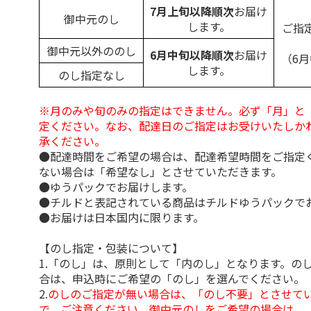
7月上旬以降順次
お届け
御中元のし
します。
ご指
御中元以外ののし
6月中旬以降順次
お届け
（6
します。
のし指定なし
※月のみや旬のみの指定はできません。必ず「月」と
定ください。なお、配達日のご指定はお受けいたしか
承ください。
●配達時間をご希望の場合は、配達希望時間をご指定
ない場合は「希望なし」とさせていただきます。
●ゆうパックでお届けします。
●チルドと表記されている商品はチルドゆうパックで
●お届けは日本国内に限ります。
【のし指定・包装について】
1.「のし」は、原則として「内のし」となります。の
合は、申込時にご希望の「のし」を選んでください。
2.
のしのご指定が無い場合は、「のし不要」とさせて
で、ご注意ください。御中元のしをご希望の場合は、