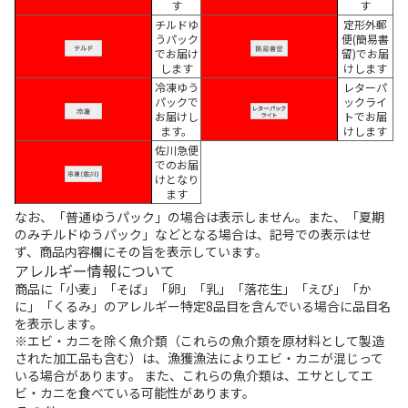
す
す
チルドゆ
定形外郵
うパック
便(簡易書
でお届け
留)でお届
します
けします
冷凍ゆう
レターパ
パックで
ックライ
お届けし
トでお届
ます。
けします
佐川急便
でのお届
けとなり
ます
なお、「普通ゆうパック」の場合は表示しません。また、「夏期
のみチルドゆうパック」などとなる場合は、記号での表示はせ
ず、商品内容欄にその旨を表示しています。
アレルギー情報について
商品に「小麦」「そば」「卵」「乳」「落花生」「えび」「か
に」「くるみ」のアレルギー特定8品目を含んでいる場合に品目名
を表示します。
※エビ・カニを除く魚介類（これらの魚介類を原材料として製造
された加工品も含む）は、漁獲漁法によりエビ・カニが混じって
いる場合があります。 また、これらの魚介類は、エサとしてエ
ビ・カニを食べている可能性があります。