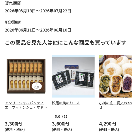
販売期間
2026年05月18日～2026年07月22日
配送期間
2026年06月11日～2026年08月10日
この商品を見た人は他にこんな商品も買っています
アンリ・シャルパンティ
松尾の焼のり Ａ
小川の庄 縄文おや
エ フィナンシェ・マドレ
せ
ーヌ詰合せ １６個入（お
名入れ）【慶事用】
5.0
（1）
3,300円
3,600円
4,290円
(送料・税込)
(送料・税込)
(送料・税込)