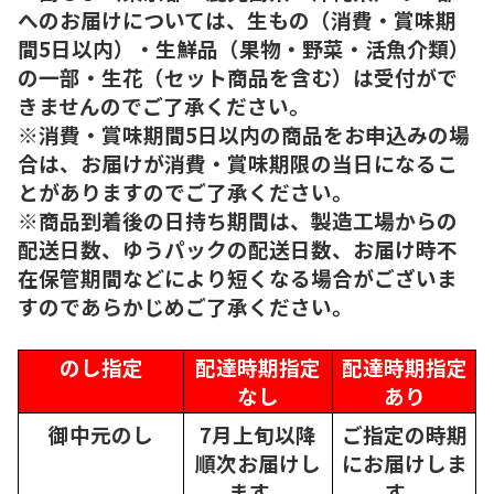
へのお届けについては、生もの（消費・賞味期
間5日以内）・生鮮品（果物・野菜・活魚介類）
の一部・生花（セット商品を含む）は受付がで
きませんのでご了承ください。
※消費・賞味期間5日以内の商品をお申込みの場
合は、お届けが消費・賞味期限の当日になるこ
とがありますのでご了承ください。
※商品到着後の日持ち期間は、製造工場からの
配送日数、ゆうパックの配送日数、お届け時不
在保管期間などにより短くなる場合がございま
すのであらかじめご了承ください。
のし指定
配達時期指定
配達時期指定
なし
あり
御中元のし
7月上旬以降
ご指定の時期
順次
お届けし
にお届けしま
ます。
す。