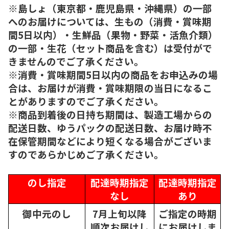
※島しょ（東京都・鹿児島県・沖縄県）の一部
へのお届けについては、生もの（消費・賞味期
間5日以内）・生鮮品（果物・野菜・活魚介類）
の一部・生花（セット商品を含む）は受付がで
きませんのでご了承ください。
※消費・賞味期間5日以内の商品をお申込みの場
合は、お届けが消費・賞味期限の当日になるこ
とがありますのでご了承ください。
※商品到着後の日持ち期間は、製造工場からの
配送日数、ゆうパックの配送日数、お届け時不
在保管期間などにより短くなる場合がございま
すのであらかじめご了承ください。
のし指定
配達時期指定
配達時期指定
なし
あり
御中元のし
7月上旬以降
ご指定の時期
順次
お届けし
にお届けしま