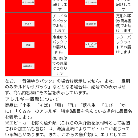
届けしま
届けしま
す
す
チルドゆ
定形外郵
うパック
便(簡易書
でお届け
留)でお届
します
けします
冷凍ゆう
レターパ
パックで
ックライ
お届けし
トでお届
ます。
けします
佐川急便
でのお届
けとなり
ます
なお、「普通ゆうパック」の場合は表示しません。また、「夏期
のみチルドゆうパック」などとなる場合は、記号での表示はせ
ず、商品内容欄にその旨を表示しています。
アレルギー情報について
商品に「小麦」「そば」「卵」「乳」「落花生」「えび」「か
に」「くるみ」のアレルギー特定8品目を含んでいる場合に品目名
を表示します。
※エビ・カニを除く魚介類（これらの魚介類を原材料として製造
された加工品も含む）は、漁獲漁法によりエビ・カニが混じって
いる場合があります。 また、これらの魚介類は、エサとしてエ