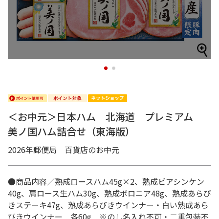
1
2
＜お中元＞日本ハム 北海道 プレミアム
美ノ国ハム詰合せ（東海版）
2026年郵便局 百貨店のお中元
●商品内容／熟成ロースハム45g×2、熟成ビアシンケン
40g、肩ロース生ハム30g、熟成ボロニア48g、熟成あらび
きステーキ47g、熟成あらびきウインナー・白い熟成あら
びきウインナー 各60g ※のし名入れ不可・二重包装不