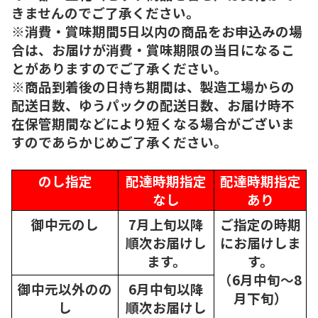
きませんのでご了承ください。
※消費・賞味期間5日以内の商品をお申込みの場
合は、お届けが消費・賞味期限の当日になるこ
とがありますのでご了承ください。
※商品到着後の日持ち期間は、製造工場からの
配送日数、ゆうパックの配送日数、お届け時不
在保管期間などにより短くなる場合がございま
すのであらかじめご了承ください。
のし指定
配達時期指定
配達時期指定
なし
あり
御中元のし
7月上旬以降
ご指定の時期
順次
お届けし
にお届けしま
ます。
す。
（6月中旬～8
御中元以外のの
6月中旬以降
月下旬）
し
順次
お届けし