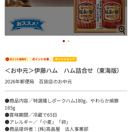
1
2
＜お中元＞伊藤ハム ハム詰合せ（東海版）
2026年郵便局 百貨店のお中元
●商品内容／特選燻しポークハム180g、やわらか焼豚
185g
●賞味期間／冷蔵で65日
●アレルギー／「小麦」「卵」
●商品提供者：(株)高島屋 法人事業部