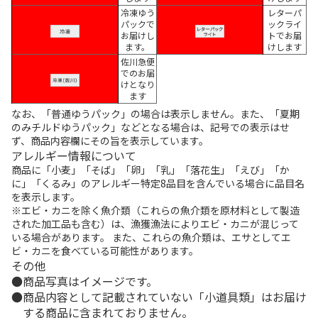
冷凍ゆう
レターパ
パックで
ックライ
お届けし
トでお届
ます。
けします
佐川急便
でのお届
けとなり
ます
なお、「普通ゆうパック」の場合は表示しません。また、「夏期
のみチルドゆうパック」などとなる場合は、記号での表示はせ
ず、商品内容欄にその旨を表示しています。
アレルギー情報について
商品に「小麦」「そば」「卵」「乳」「落花生」「えび」「か
に」「くるみ」のアレルギー特定8品目を含んでいる場合に品目名
を表示します。
※エビ・カニを除く魚介類（これらの魚介類を原材料として製造
された加工品も含む）は、漁獲漁法によりエビ・カニが混じって
いる場合があります。 また、これらの魚介類は、エサとしてエ
ビ・カニを食べている可能性があります。
その他
商品写真はイメージです。
商品内容として記載されていない「小道具類」はお届け
する商品に含まれておりません。