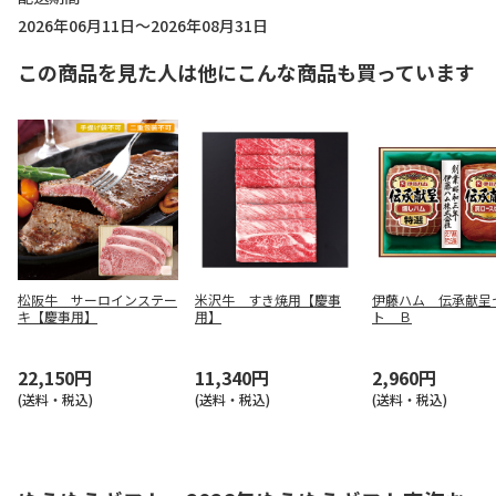
2026年06月11日～2026年08月31日
この商品を見た人は他にこんな商品も買っています
松阪牛 サーロインステー
米沢牛 すき焼用【慶事
伊藤ハム 伝承献呈
キ【慶事用】
用】
ト Ｂ
22,150円
11,340円
2,960円
(送料・税込)
(送料・税込)
(送料・税込)