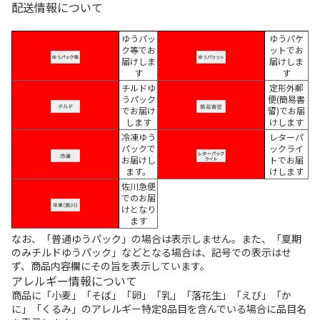
配送情報について
ゆうパッ
ゆうパケ
ク等でお
ットでお
届けしま
届けしま
す
す
チルドゆ
定形外郵
うパック
便(簡易書
でお届け
留)でお届
します
けします
冷凍ゆう
レターパ
パックで
ックライ
お届けし
トでお届
ます。
けします
佐川急便
でのお届
けとなり
ます
なお、「普通ゆうパック」の場合は表示しません。また、「夏期
のみチルドゆうパック」などとなる場合は、記号での表示はせ
ず、商品内容欄にその旨を表示しています。
アレルギー情報について
商品に「小麦」「そば」「卵」「乳」「落花生」「えび」「か
に」「くるみ」のアレルギー特定8品目を含んでいる場合に品目名