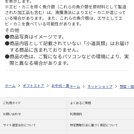
を表示します。
※エビ・カニを除く魚介類（これらの魚介類を原材料として製造
された加工品も含む）は、漁獲漁法によりエビ・カニが混じって
いる場合があります。 また、これらの魚介類は、エサとしてエ
ビ・カニを食べている可能性があります。
その他
商品写真はイメージです。
商品内容として記載されていない「小道具類」はお届け
する商品に含まれておりません。
商品の色は、ご覧になるパソコンなどの環境により、実
際と異なる場合があります。
ホーム
ギフトストア
お中元・夏ギフト特集 2026
ゆうゆうギフト 
ホーム
ネットショップ
惣菜・加
ご利用ガイド
よくあるご質問
お問い合わせ
利用規約
サイト運営会社について
特定商取引法に基づく表記について