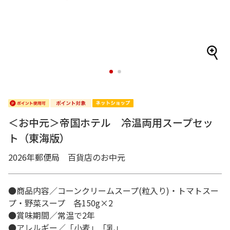
1
2
＜お中元＞帝国ホテル 冷温両用スープセッ
ト（東海版）
2026年郵便局 百貨店のお中元
●商品内容／コーンクリームスープ(粒入り)・トマトスー
プ・野菜スープ 各150g×2
●賞味期間／常温で2年
●アレルギー／「小麦」「乳」