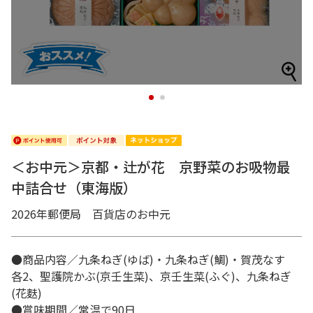
1
2
＜お中元＞京都・辻が花 京野菜のお吸物最
中詰合せ（東海版）
2026年郵便局 百貨店のお中元
●商品内容／九条ねぎ(ゆば)・九条ねぎ(鯛)・賀茂なす
各2、聖護院かぶ(京壬生菜)、京壬生菜(ふぐ)、九条ねぎ
(花麩)
●賞味期間／常温で90日