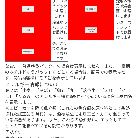
チルドゆ
定形外郵
うパック
便(簡易書
でお届け
留)でお届
します
けします
冷凍ゆう
レターパ
パックで
ックライ
お届けし
トでお届
ます。
けします
佐川急便
でのお届
けとなり
ます
なお、「普通ゆうパック」の場合は表示しません。また、「夏期
のみチルドゆうパック」などとなる場合は、記号での表示はせ
ず、商品内容欄にその旨を表示しています。
アレルギー情報について
商品に「小麦」「そば」「卵」「乳」「落花生」「えび」「か
に」「くるみ」のアレルギー特定8品目を含んでいる場合に品目名
を表示します。
※エビ・カニを除く魚介類（これらの魚介類を原材料として製造
された加工品も含む）は、漁獲漁法によりエビ・カニが混じって
いる場合があります。 また、これらの魚介類は、エサとしてエ
ビ・カニを食べている可能性があります。
その他