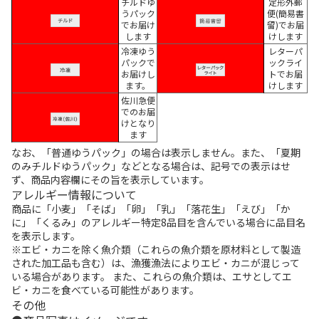
チルドゆ
定形外郵
うパック
便(簡易書
でお届け
留)でお届
します
けします
冷凍ゆう
レターパ
パックで
ックライ
お届けし
トでお届
ます。
けします
佐川急便
でのお届
けとなり
ます
なお、「普通ゆうパック」の場合は表示しません。また、「夏期
のみチルドゆうパック」などとなる場合は、記号での表示はせ
ず、商品内容欄にその旨を表示しています。
アレルギー情報について
商品に「小麦」「そば」「卵」「乳」「落花生」「えび」「か
に」「くるみ」のアレルギー特定8品目を含んでいる場合に品目名
を表示します。
※エビ・カニを除く魚介類（これらの魚介類を原材料として製造
された加工品も含む）は、漁獲漁法によりエビ・カニが混じって
いる場合があります。 また、これらの魚介類は、エサとしてエ
ビ・カニを食べている可能性があります。
その他