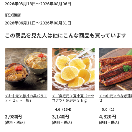
2026年05月18日～2026年08月06日
配送期間
2026年06月11日～2026年08月31日
この商品を見た人は他にこんな商品も買っています
＜お中元＞豚丼の具バラエ
＜ご自宅用＞夏小夏（ナツ
＜お中元＞うなぎ蒲
ティセット「桜」
コナツ）家庭用３ｋｇ
せ
4.6
（154）
5.0
（1）
2,980円
3,140円
4,320円
(送料・税込)
(送料・税込)
(送料・税込)