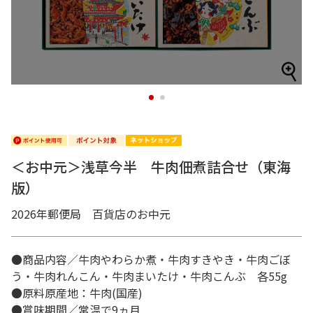
1
2
＜お中元＞浅草今半 牛肉佃煮詰合せ（東海
版）
2026年郵便局 百貨店のお中元
●商品内容／牛肉やわらか煮・牛肉すきやき・牛肉ごぼ
う・牛肉れんこん・牛肉まいたけ・牛肉こんぶ 各55g
●原料原産地：牛肉(国産)
●賞味期間／常温で9ヵ月