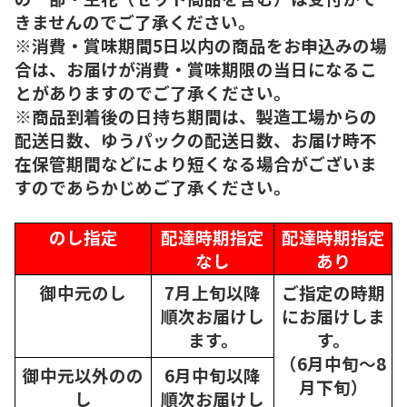
きませんのでご了承ください。
※消費・賞味期間5日以内の商品をお申込みの場
合は、お届けが消費・賞味期限の当日になるこ
とがありますのでご了承ください。
※商品到着後の日持ち期間は、製造工場からの
配送日数、ゆうパックの配送日数、お届け時不
在保管期間などにより短くなる場合がございま
すのであらかじめご了承ください。
のし指定
配達時期指定
配達時期指定
なし
あり
御中元のし
7月上旬以降
ご指定の時期
順次
お届けし
にお届けしま
ます。
す。
（6月中旬～8
御中元以外のの
6月中旬以降
月下旬）
し
順次
お届けし