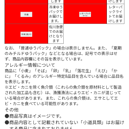
します
けします
冷凍ゆう
レターパ
パックで
ックライ
お届けし
トでお届
ます。
けします
佐川急便
でのお届
けとなり
ます
なお、「普通ゆうパック」の場合は表示しません。また、「夏期
のみチルドゆうパック」などとなる場合は、記号での表示はせ
ず、商品内容欄にその旨を表示しています。
アレルギー情報について
商品に「小麦」「そば」「卵」「乳」「落花生」「えび」「か
に」「くるみ」のアレルギー特定8品目を含んでいる場合に品目名
を表示します。
※エビ・カニを除く魚介類（これらの魚介類を原材料として製造
された加工品も含む）は、漁獲漁法によりエビ・カニが混じって
いる場合があります。 また、これらの魚介類は、エサとしてエ
ビ・カニを食べている可能性があります。
その他
商品写真はイメージです。
商品内容として記載されていない「小道具類」はお届け
する商品に含まれておりません。