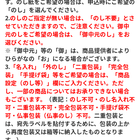
す。のし紙をご希望の場合は、申込時にご希望の
「のし」を選んでください。
2.
のしのご指定が無い場合は、「のし不要」とさ
せていただきますので、ご注意ください。御中
元のしをご希望の場合は、「御中元のし」をお
選びください。
※「御中元」等の「御」は、商品提供者により
ひらがなの「お」になる場合がございます。
3.
「名入れ」「外のし」「二重包装」「完全包
装」「手提げ袋」等をご希望の場合は、「商品
設定（のし等）」欄にご入力ください。ただ
し、一部の商品についてはお承りできない場合
もございます。
（表記：
のし不可・のし名入れ不
可・二重包装不可・完全包装不可・手提げ袋不
可・仏事包装（仏事のし）不可。
二重包装と
は、宛先ラベルを貼付するために、包装の上か
ら再度包装又は箱等に納入したものとなりま
す。）