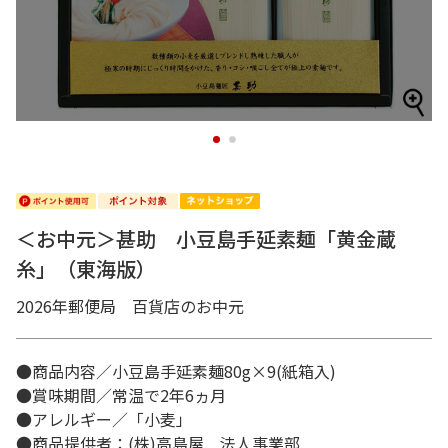
1
2
＜お中元＞甚助 小豆島手延素麺「黄金蔵
糸」（東海版）
2026年郵便局 百貨店のお中元
●商品内容／小豆島手延素麺80g×9(紙箱入)
●賞味期間／常温で2年6ヵ月
●アレルギー／「小麦」
●商品提供者：(株)高島屋 法人事業部