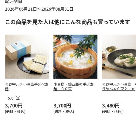
配送期間
2026年06月11日～2026年08月31日
この商品を見た人は他にこんな商品も買っています
＜お中元＞小豆島手延べ素
小豆島・銀四郎の手延素
＜お中元＞小豆島 
麺
麺 ３０束
うめん４０束２ｋｇ
5.0
（1）
3,700円
3,700円
3,480円
(送料・税込)
(送料・税込)
(送料・税込)