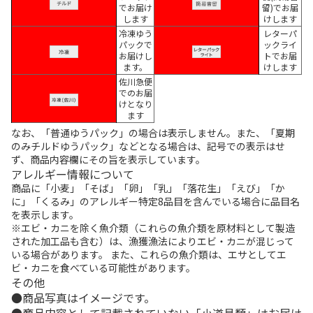
でお届け
留)でお届
します
けします
冷凍ゆう
レターパ
パックで
ックライ
お届けし
トでお届
ます。
けします
佐川急便
でのお届
けとなり
ます
なお、「普通ゆうパック」の場合は表示しません。また、「夏期
のみチルドゆうパック」などとなる場合は、記号での表示はせ
ず、商品内容欄にその旨を表示しています。
アレルギー情報について
商品に「小麦」「そば」「卵」「乳」「落花生」「えび」「か
に」「くるみ」のアレルギー特定8品目を含んでいる場合に品目名
を表示します。
※エビ・カニを除く魚介類（これらの魚介類を原材料として製造
された加工品も含む）は、漁獲漁法によりエビ・カニが混じって
いる場合があります。 また、これらの魚介類は、エサとしてエ
ビ・カニを食べている可能性があります。
その他
商品写真はイメージです。