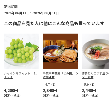
配送期間
2026年06月11日～2026年08月31日
この商品を見た人は他にこんな商品も買っています
シャインマスカット １．
千葉中華蕎麦「とみ田」つ
博多とんこつ半生ラ
１ｋｇ
け麺４食
ン ８食
4.7
（6）
5.0
（1）
4,200円
2,340円
2,440円
(送料・税込)
(送料・税込)
(送料・税込)