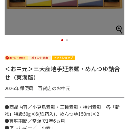
1
2
＜お中元＞三大産地手延素麺・めんつゆ詰合
せ（東海版）
2026年郵便局 百貨店のお中元
●商品内容／小豆島素麺・三輪素麺・播州素麺 各「新
物」特級50g×6(紙箱入)、めんつゆ150ml×2
●賞味期間／常温で1年6ヵ月
●アレルギー／「小麦」