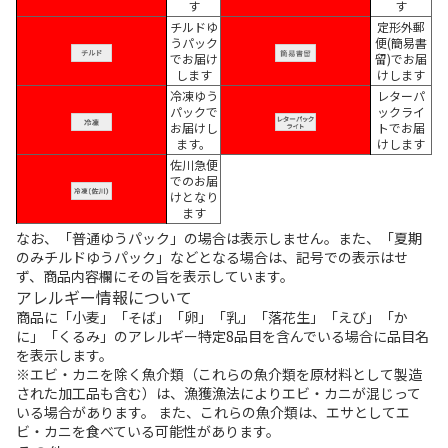
す
す
チルドゆ
定形外郵
うパック
便(簡易書
でお届け
留)でお届
します
けします
冷凍ゆう
レターパ
パックで
ックライ
お届けし
トでお届
ます。
けします
佐川急便
でのお届
けとなり
ます
なお、「普通ゆうパック」の場合は表示しません。また、「夏期
のみチルドゆうパック」などとなる場合は、記号での表示はせ
ず、商品内容欄にその旨を表示しています。
アレルギー情報について
商品に「小麦」「そば」「卵」「乳」「落花生」「えび」「か
に」「くるみ」のアレルギー特定8品目を含んでいる場合に品目名
を表示します。
※エビ・カニを除く魚介類（これらの魚介類を原材料として製造
された加工品も含む）は、漁獲漁法によりエビ・カニが混じって
いる場合があります。 また、これらの魚介類は、エサとしてエ
ビ・カニを食べている可能性があります。