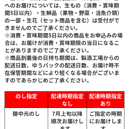
へのお届けについては、生もの（消費・賞味期
間5日以内）・生鮮品（果物・野菜・活魚介類）
の一部・生花（セット商品を含む）は受付がで
きませんのでご了承ください。
※消費・賞味期間5日以内の商品をお申込みの場
合は、お届けが消費・賞味期限の当日になるこ
とがありますのでご了承ください。
※商品到着後の日持ち期間は、製造工場からの
配送日数、ゆうパックの配送日数、お届け時不
在保管期間などにより短くなる場合がございま
すのであらかじめご了承ください。
のし指定
配達時期指定
配達時期指定
なし
あり
御中元のし
7月上旬以降
ご指定の時期
順次
お届けし
にお届けしま
ます。
す。