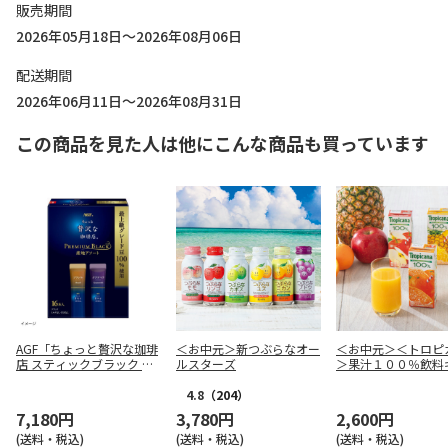
販売期間
2026年05月18日～2026年08月06日
配送期間
2026年06月11日～2026年08月31日
この商品を見た人は他にこんな商品も買っています
AGF「ちょっと贅沢な珈琲
＜お中元＞新つぶらなオー
＜お中元＞＜トロピ
店 スティックブラック プ
ルスターズ
＞果汁１００％飲料
レミアム産地アソート」1
ト １２本
6本入×12箱
4.8
（204）
7,180円
3,780円
2,600円
(送料・税込)
(送料・税込)
(送料・税込)