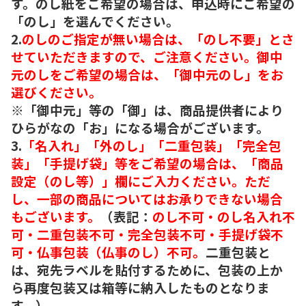
す。のし紙をご希望の場合は、申込時にご希望の
「のし」を選んでください。
2.
のしのご指定が無い場合は、「のし不要」とさ
せていただきますので、ご注意ください。御中
元のしをご希望の場合は、「御中元のし」をお
選びください。
※「御中元」等の「御」は、商品提供者により
ひらがなの「お」になる場合がございます。
3.
「名入れ」「外のし」「二重包装」「完全包
装」「手提げ袋」等をご希望の場合は、「商品
設定（のし等）」欄にご入力ください。ただ
し、一部の商品についてはお承りできない場合
もございます。
（表記：
のし不可・のし名入れ不
可・二重包装不可・完全包装不可・手提げ袋不
可・仏事包装（仏事のし）不可。
二重包装と
は、宛先ラベルを貼付するために、包装の上か
ら再度包装又は箱等に納入したものとなりま
す。）