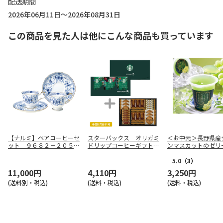
配送期間
2026年06月11日～2026年08月31日
この商品を見た人は他にこんな商品も買っています
【ナルミ】ペアコーヒーセ
スターバックス オリガミ
＜お中元＞長野県産
ット ９６８２－２０５１
ドリップコーヒーギフト＋
ンマスカットのゼリ
５
ミル・ガトー スイーツセ
レクト【慶事用】
5.0
（3）
11,000円
4,110円
3,250円
(送料別・税込)
(送料・税込)
(送料・税込)