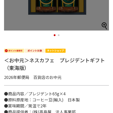
1
2
＜お中元＞ネスカフェ プレジデントギフト
（東海版）
2026年郵便局 百貨店のお中元
●商品内容／プレジデント65g×4
●原料原産地：コーヒー豆(輸入) 日本製
●賞味期間／常温で2年
●商品提供者：(株)高島屋 法人事業部