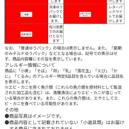
します
けします
冷凍ゆう
レターパ
パックで
ックライ
お届けし
トでお届
ます。
けします
佐川急便
でのお届
けとなり
ます
なお、「普通ゆうパック」の場合は表示しません。また、「夏期
のみチルドゆうパック」などとなる場合は、記号での表示はせ
ず、商品内容欄にその旨を表示しています。
アレルギー情報について
商品に「小麦」「そば」「卵」「乳」「落花生」「えび」「か
に」「くるみ」のアレルギー特定8品目を含んでいる場合に品目名
を表示します。
※エビ・カニを除く魚介類（これらの魚介類を原材料として製造
された加工品も含む）は、漁獲漁法によりエビ・カニが混じって
いる場合があります。 また、これらの魚介類は、エサとしてエ
ビ・カニを食べている可能性があります。
その他
商品写真はイメージです。
商品内容として記載されていない「小道具類」はお届け
する商品に含まれておりません。