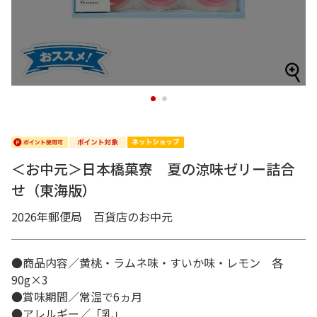
1
2
＜お中元＞日本橋菓寮 夏の涼味ゼリー詰合
せ（東海版）
2026年郵便局 百貨店のお中元
●商品内容／黄桃・ラムネ味・すいか味・レモン 各
90g×3
●賞味期間／常温で6ヵ月
●アレルギー／「乳」