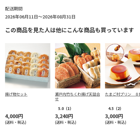
配送期間
2026年06月11日～2026年08月31日
この商品を見た人は他にこんな商品も買っています
揚げ物セット
瀬戸内竹ちくわ揚げ天詰合
たまご村プリン ８
せ
5.0
（1）
4.5
（2）
4,000円
3,240円
3,000円
(送料・税込)
(送料・税込)
(送料・税込)