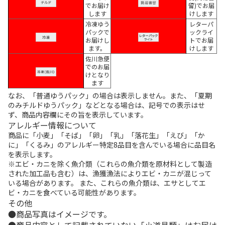
でお届け
留)でお届
します
けします
冷凍ゆう
レターパ
パックで
ックライ
お届けし
トでお届
ます。
けします
佐川急便
でのお届
けとなり
ます
なお、「普通ゆうパック」の場合は表示しません。また、「夏期
のみチルドゆうパック」などとなる場合は、記号での表示はせ
ず、商品内容欄にその旨を表示しています。
アレルギー情報について
商品に「小麦」「そば」「卵」「乳」「落花生」「えび」「か
に」「くるみ」のアレルギー特定8品目を含んでいる場合に品目名
を表示します。
※エビ・カニを除く魚介類（これらの魚介類を原材料として製造
された加工品も含む）は、漁獲漁法によりエビ・カニが混じって
いる場合があります。 また、これらの魚介類は、エサとしてエ
ビ・カニを食べている可能性があります。
その他
商品写真はイメージです。