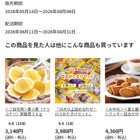
販売期間
2026年05月18日～2026年08月06日
配送期間
2026年06月11日～2026年08月31日
この商品を見た人は他にこんな商品も買っています
＜ご自宅用＞夏小夏（ナツ
「20点以上詰め合わせ！
＜お中元＞＜富士屋
コナツ）家庭用３ｋｇ
ロスおたすけセット」
＞クッキー詰合せＭ
4.6
（158）
4.0
（18）
3,140円
3,980円
4,300円
(送料・税込)
(送料・税込)
(送料・税込)