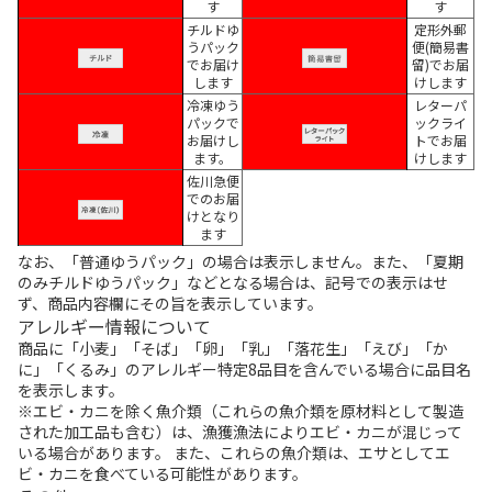
す
す
チルドゆ
定形外郵
うパック
便(簡易書
でお届け
留)でお届
します
けします
冷凍ゆう
レターパ
パックで
ックライ
お届けし
トでお届
ます。
けします
佐川急便
でのお届
けとなり
ます
なお、「普通ゆうパック」の場合は表示しません。また、「夏期
のみチルドゆうパック」などとなる場合は、記号での表示はせ
ず、商品内容欄にその旨を表示しています。
アレルギー情報について
商品に「小麦」「そば」「卵」「乳」「落花生」「えび」「か
に」「くるみ」のアレルギー特定8品目を含んでいる場合に品目名
を表示します。
※エビ・カニを除く魚介類（これらの魚介類を原材料として製造
された加工品も含む）は、漁獲漁法によりエビ・カニが混じって
いる場合があります。 また、これらの魚介類は、エサとしてエ
ビ・カニを食べている可能性があります。