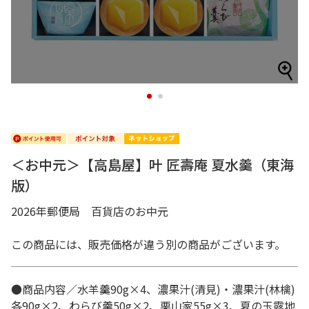
1
2
＜お中元＞【高島屋】叶 匠壽庵 夏水羹（東海
版）
2026年郵便局 百貨店のお中元
この商品には、販売価格が違う別の商品がございます。
●商品内容／水羊羹90g×4、濃果汁(清見)・濃果汁(林檎)
各90g×2、わらび羹50g×2、栗山家55g×3、夏の玉露地