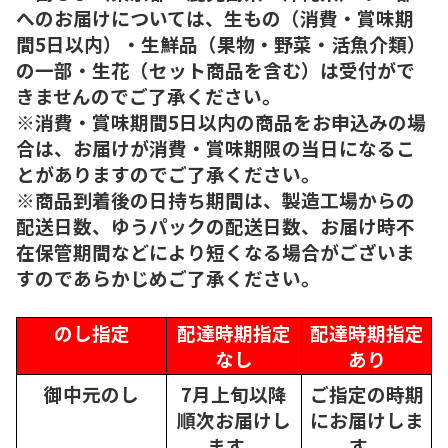
へのお届けについては、生もの（消費・賞味期
間5日以内）・生鮮品（果物・野菜・活魚介類）
の一部・生花（セット商品を含む）は受付がで
きませんのでご了承ください。
※消費・賞味期間5日以内の商品をお申込みの場
合は、お届けが消費・賞味期限の当日になるこ
とがありますのでご了承ください。
※商品到着後の日持ち期間は、製造工場からの
配送日数、ゆうパックの配送日数、お届け時不
在保管期間などにより短くなる場合がございま
すのであらかじめご了承ください。
のし指定
配達時期指定
配達時期指定
なし
あり
御中元のし
7月上旬以降
ご指定の時期
順次
お届けし
にお届けしま
ます。
す。