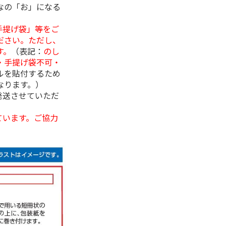
なの「お」になる
手提げ袋」等をご
ださい。ただし、
す。
（表記：
のし
・手提げ袋不可・
ルを貼付するため
なります。）
発送させていただ
ています。ご協力