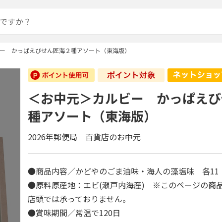
ー かっぱえびせん匠海２種アソート（東海版）
＜お中元＞カルビー かっぱえび
種アソート（東海版）
2026年郵便局 百貨店のお中元
●商品内容／かどやのごま油味・海人の藻塩味 各1
●原料原産地：エビ(瀬戸内海産) ※このページの商
店頭では承っておりません。
●賞味期間／常温で120日