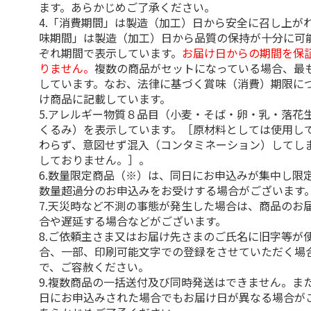
ます。あらかじめご了承ください。
4.「消費期間」は製造（加工）日から安全に召し上が
味期間」は製造（加工）日から品質の保持が十分に可
ぞれ期間で表示しています。
お届け日からの期間を保
りません。
複数の商品がセットになっている場合、最
しています。なお、法律に基づく賞味（消費）期限に
け商品に記載しています。
5.アレルギー物質８品目（小麦・そば・卵・乳・落花
くるみ）を表示しています。［原材料としては使用し
わらず、意図せず混入（コンタミネーション）してし
しておりません。］。
6.数量限定商品（※）は、同日にお申込みが集中し限
数量超過分のお申込みをお受けする場合がございます
7.天災時など不測の事態が発生した場合は、商品のお
合や遅延する場合などがございます。
8.ご依頼主さま又はお届け先さまのご氏名に旧字等が
合、一部、印刷可能文字での登録をさせていただく場
で、ご容赦ください。
9.複数商品の一括送付及び同時発送はできません。ま
日にお申込みされた場合でもお届け日が異なる場合が