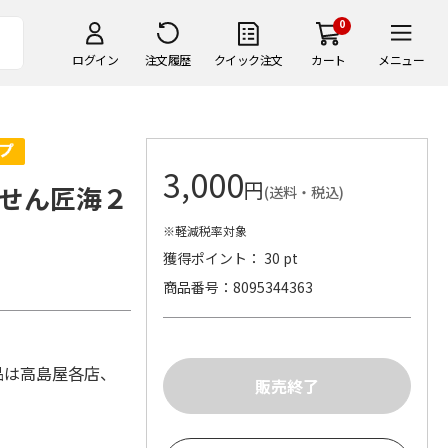
0
ログイン
注文履歴
クイック注文
カート
メニュー
3,000
円
せん匠海２
(送料・税込)
※軽減税率対象
獲得ポイント： 30 pt
商品番号
8095344363
1
品は高島屋各店、