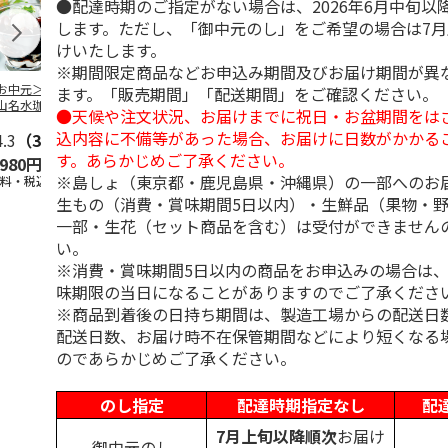
●配達時期のご指定がない場合は、2026年6月中旬以
します。ただし、「御中元のし」をご希望の場合は7
けいたします。
※期間限定商品などお申込み期間及びお届け期間が異
お中元＞北海道羊
＜お中元＞＜ひとと
＜お中元＞＜銀座千
バンホーテン
ます。「販売期間」「配送期間」をご確認ください。
山名水珈琲ゼリー
え＞３層デザートジ
疋屋＞銀座ゼリー９
コレートシロ
●天候や注文状況、お届けまでに祝日・お盆期間をは
個
ュレパフェ～国産フ
個
ーション」
込内容に不備等があった場合、お届けに日数がかかる
4.3
（3）
ルー
4.7
…
（10）
5.0
（5）
30g×21
…
す。あらかじめご了承ください。
,980円
2,980円
3,240円
4,980円
※島しょ（東京都・鹿児島県・沖縄県）の一部へのお
送料・税込)
(送料・税込)
(送料・税込)
(送料・税込)
生もの（消費・賞味期間5日以内）・生鮮品（果物・
一部・生花（セット商品を含む）は受付ができません
い。
※消費・賞味期間5日以内の商品をお申込みの場合は
味期限の当日になることがありますのでご了承くださ
※商品到着後の日持ち期間は、製造工場からの配送日
配送日数、お届け時不在保管期間などにより短くなる
のであらかじめご了承ください。
のし指定
配達時期指定なし
配
7月上旬以降順次
お届け
御中元のし