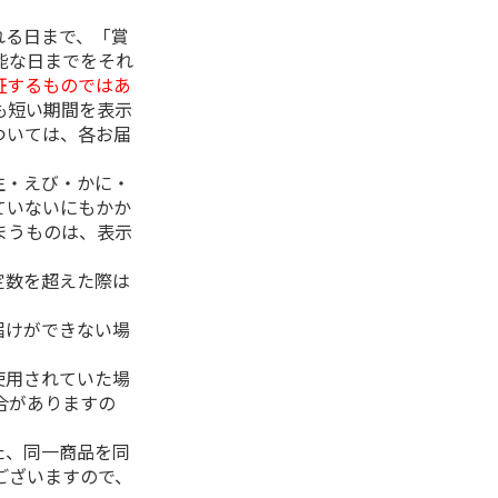
れる日まで、「賞
能な日までをそれ
証するものではあ
も短い期間を表示
ついては、各お届
生・えび・かに・
ていないにもかか
まうものは、表示
定数を超えた際は
。
届けができない場
使用されていた場
合がありますの
た、同一商品を同
ございますので、