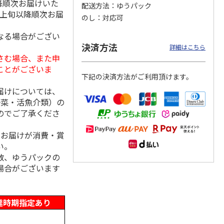
降順次お届けいた
配送方法
ゆうパック
月上旬以降順次お届
のし
対応可
なる場合がござい
「チョ
＜沼津深海プリン工
【冷凍】三國シェフ
＜お中元＞＜ねんり
決済方法
詳細はこちら
ップポ
房＞プレーン・深海
推奨 2種のブリュレ
ん家＞夏限定 ひと
さむ場合、また申
プリンセット
6個セット(クレー
…
くちバーム詰合せ
ことがございま
5.0
（4）
４種
…
下記の決済方法がご利用頂けます。
3,900円
4,320円
3,980円
届けについては、
(送料・税込)
(送料・税込)
(送料・税込)
野菜・活魚介類）の
のでご了承くださ
、お届けが消費・賞
い。
数、ゆうパックの
場合がございます
達時期指定あり