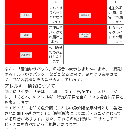
す
す
チルドゆ
定形外郵
うパック
便(簡易書
でお届け
留)でお届
します
けします
冷凍ゆう
レターパ
パックで
ックライ
お届けし
トでお届
ます。
けします
佐川急便
でのお届
けとなり
ます
なお、「普通ゆうパック」の場合は表示しません。また、「夏期
のみチルドゆうパック」などとなる場合は、記号での表示はせ
ず、商品内容欄にその旨を表示しています。
アレルギー情報について
商品に「小麦」「そば」「卵」「乳」「落花生」「えび」「か
に」「くるみ」のアレルギー特定8品目を含んでいる場合に品目名
を表示します。
※エビ・カニを除く魚介類（これらの魚介類を原材料として製造
された加工品も含む）は、漁獲漁法によりエビ・カニが混じって
いる場合があります。 また、これらの魚介類は、エサとしてエ
ビ・カニを食べている可能性があります。