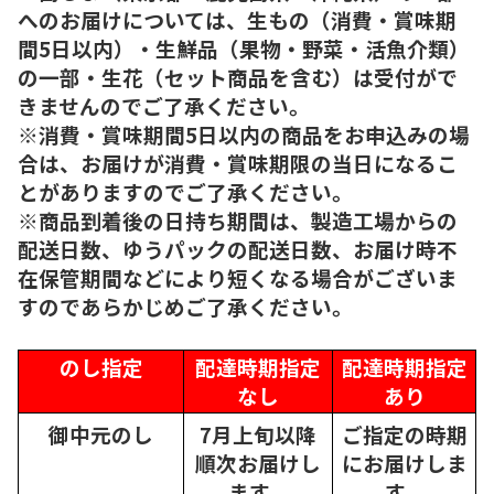
へのお届けについては、生もの（消費・賞味期
間5日以内）・生鮮品（果物・野菜・活魚介類）
の一部・生花（セット商品を含む）は受付がで
きませんのでご了承ください。
※消費・賞味期間5日以内の商品をお申込みの場
合は、お届けが消費・賞味期限の当日になるこ
とがありますのでご了承ください。
※商品到着後の日持ち期間は、製造工場からの
配送日数、ゆうパックの配送日数、お届け時不
在保管期間などにより短くなる場合がございま
すのであらかじめご了承ください。
のし指定
配達時期指定
配達時期指定
なし
あり
御中元のし
7月上旬以降
ご指定の時期
順次
お届けし
にお届けしま
ます。
す。