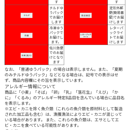
す
す
チルドゆ
定形外郵
うパック
便(簡易書
でお届け
留)でお届
します
けします
冷凍ゆう
レターパ
パックで
ックライ
お届けし
トでお届
ます。
けします
佐川急便
でのお届
けとなり
ます
なお、「普通ゆうパック」の場合は表示しません。また、「夏期
のみチルドゆうパック」などとなる場合は、記号での表示はせ
ず、商品内容欄にその旨を表示しています。
アレルギー情報について
商品に「小麦」「そば」「卵」「乳」「落花生」「えび」「か
に」「くるみ」のアレルギー特定8品目を含んでいる場合に品目名
を表示します。
※エビ・カニを除く魚介類（これらの魚介類を原材料として製造
された加工品も含む）は、漁獲漁法によりエビ・カニが混じって
いる場合があります。 また、これらの魚介類は、エサとしてエ
ビ・カニを食べている可能性があります。