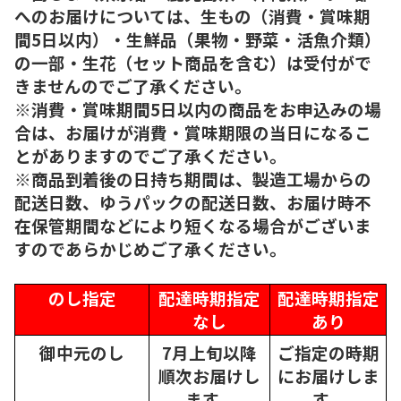
へのお届けについては、生もの（消費・賞味期
間5日以内）・生鮮品（果物・野菜・活魚介類）
の一部・生花（セット商品を含む）は受付がで
きませんのでご了承ください。
※消費・賞味期間5日以内の商品をお申込みの場
合は、お届けが消費・賞味期限の当日になるこ
とがありますのでご了承ください。
※商品到着後の日持ち期間は、製造工場からの
配送日数、ゆうパックの配送日数、お届け時不
在保管期間などにより短くなる場合がございま
すのであらかじめご了承ください。
のし指定
配達時期指定
配達時期指定
なし
あり
御中元のし
7月上旬以降
ご指定の時期
順次
お届けし
にお届けしま
ます。
す。