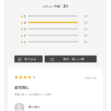
2
レビュー件数：
件
★
5
(0)
★
4
(2)
★
3
(0)
★
2
(0)
★
1
(0)
絞り込み
表示：新しい順
2026.7.19
自宅用に
実際に使ってみた感想
:とても良い
まいまい