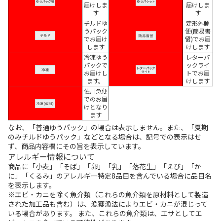
届けしま
届けしま
す
す
チルドゆ
定形外郵
うパック
便(簡易書
でお届け
留)でお届
します
けします
冷凍ゆう
レターパ
パックで
ックライ
お届けし
トでお届
ます。
けします
佐川急便
でのお届
けとなり
ます
なお、「普通ゆうパック」の場合は表示しません。また、「夏期
のみチルドゆうパック」などとなる場合は、記号での表示はせ
ず、商品内容欄にその旨を表示しています。
アレルギー情報について
商品に「小麦」「そば」「卵」「乳」「落花生」「えび」「か
に」「くるみ」のアレルギー特定8品目を含んでいる場合に品目名
を表示します。
※エビ・カニを除く魚介類（これらの魚介類を原材料として製造
された加工品も含む）は、漁獲漁法によりエビ・カニが混じって
いる場合があります。 また、これらの魚介類は、エサとしてエ