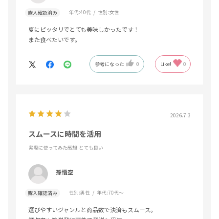
年代:
40代
性別:
女性
購入確認済み
夏にピッタリでとても美味しかったです！
また食べたいです。
参考になった
0
Like!
0
2026.7.3
スムースに時間を活用
実際に使ってみた感想
:とても良い
孫悟空
性別:
男性
年代:
70代～
購入確認済み
選びやすいジャンルと商品数で決済もスムース。