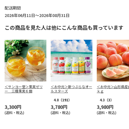
配送期間
2026年06月11日～2026年08月31日
この商品を見た人は他にこんな商品も買っています
＜サンヨー堂＞果実ゼリ
＜お中元＞新つぶらなオー
＜お中元＞山形県産
ー 三種果実６個
ルスターズ
ｋｇ
4.8
（191）
4.3
（3）
3,300円
3,780円
3,980円
(送料・税込)
(送料・税込)
(送料・税込)