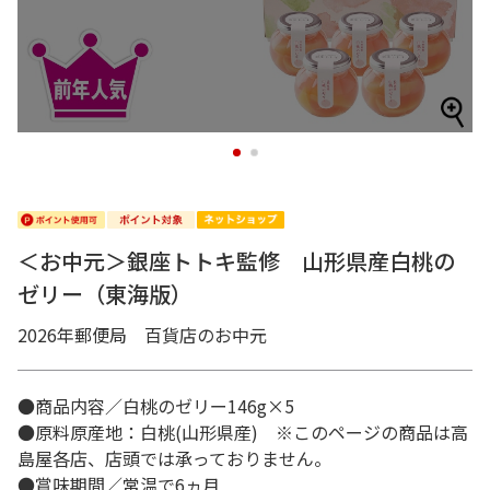
1
2
＜お中元＞銀座トトキ監修 山形県産白桃の
ゼリー（東海版）
2026年郵便局 百貨店のお中元
●商品内容／白桃のゼリー146g×5
●原料原産地：白桃(山形県産) ※このページの商品は高
島屋各店、店頭では承っておりません。
●賞味期間／常温で6ヵ月