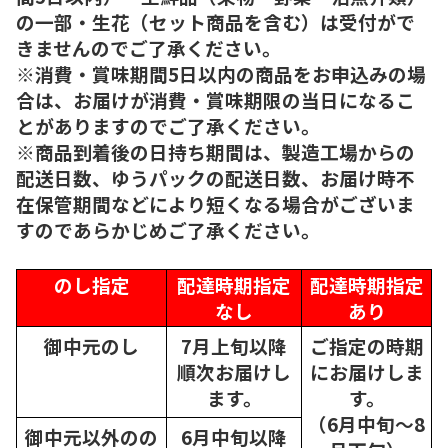
の一部・生花（セット商品を含む）は受付がで
きませんのでご了承ください。
※消費・賞味期間5日以内の商品をお申込みの場
合は、お届けが消費・賞味期限の当日になるこ
とがありますのでご了承ください。
※商品到着後の日持ち期間は、製造工場からの
配送日数、ゆうパックの配送日数、お届け時不
在保管期間などにより短くなる場合がございま
すのであらかじめご了承ください。
のし指定
配達時期指定
配達時期指定
なし
あり
御中元のし
7月上旬以降
ご指定の時期
順次
お届けし
にお届けしま
ます。
す。
（6月中旬～8
御中元以外のの
6月中旬以降