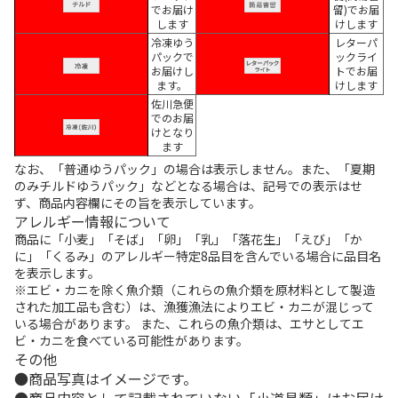
でお届け
留)でお届
します
けします
冷凍ゆう
レターパ
パックで
ックライ
お届けし
トでお届
ます。
けします
佐川急便
でのお届
けとなり
ます
なお、「普通ゆうパック」の場合は表示しません。また、「夏期
のみチルドゆうパック」などとなる場合は、記号での表示はせ
ず、商品内容欄にその旨を表示しています。
アレルギー情報について
商品に「小麦」「そば」「卵」「乳」「落花生」「えび」「か
に」「くるみ」のアレルギー特定8品目を含んでいる場合に品目名
を表示します。
※エビ・カニを除く魚介類（これらの魚介類を原材料として製造
された加工品も含む）は、漁獲漁法によりエビ・カニが混じって
いる場合があります。 また、これらの魚介類は、エサとしてエ
ビ・カニを食べている可能性があります。
その他
商品写真はイメージです。