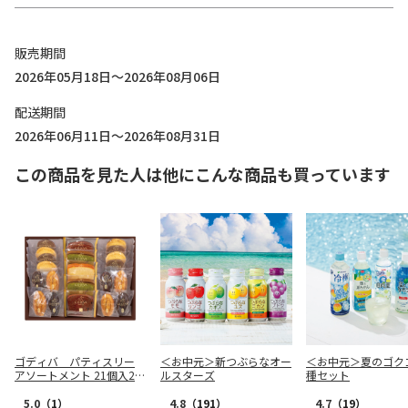
販売期間
2026年05月18日～2026年08月06日
配送期間
2026年06月11日～2026年08月31日
この商品を見た人は他にこんな商品も買っています
ゴディバ パティスリー
＜お中元＞新つぶらなオー
＜お中元＞夏のゴク
アソートメント 21個入20
ルスターズ
種セット
9240
5.0
（1）
4.8
（191）
4.7
（19）