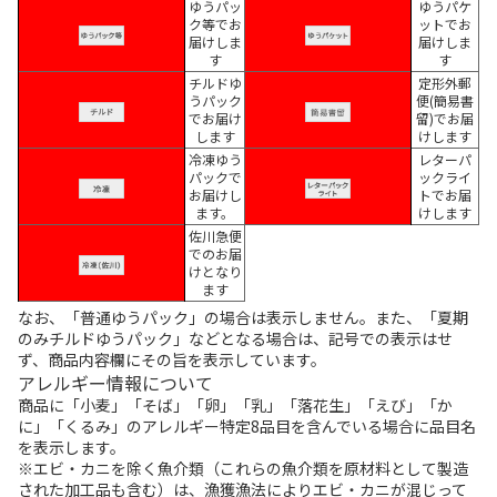
ゆうパッ
ゆうパケ
ク等でお
ットでお
届けしま
届けしま
す
す
チルドゆ
定形外郵
うパック
便(簡易書
でお届け
留)でお届
します
けします
冷凍ゆう
レターパ
パックで
ックライ
お届けし
トでお届
ます。
けします
佐川急便
でのお届
けとなり
ます
なお、「普通ゆうパック」の場合は表示しません。また、「夏期
のみチルドゆうパック」などとなる場合は、記号での表示はせ
ず、商品内容欄にその旨を表示しています。
アレルギー情報について
商品に「小麦」「そば」「卵」「乳」「落花生」「えび」「か
に」「くるみ」のアレルギー特定8品目を含んでいる場合に品目名
を表示します。
※エビ・カニを除く魚介類（これらの魚介類を原材料として製造
された加工品も含む）は、漁獲漁法によりエビ・カニが混じって