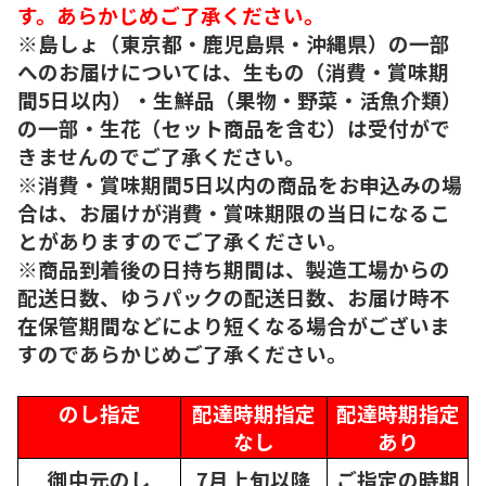
す。あらかじめご了承ください。
※島しょ（東京都・鹿児島県・沖縄県）の一部
へのお届けについては、生もの（消費・賞味期
間5日以内）・生鮮品（果物・野菜・活魚介類）
の一部・生花（セット商品を含む）は受付がで
きませんのでご了承ください。
※消費・賞味期間5日以内の商品をお申込みの場
合は、お届けが消費・賞味期限の当日になるこ
とがありますのでご了承ください。
※商品到着後の日持ち期間は、製造工場からの
配送日数、ゆうパックの配送日数、お届け時不
在保管期間などにより短くなる場合がございま
すのであらかじめご了承ください。
のし指定
配達時期指定
配達時期指定
なし
あり
御中元のし
7月上旬以降
ご指定の時期