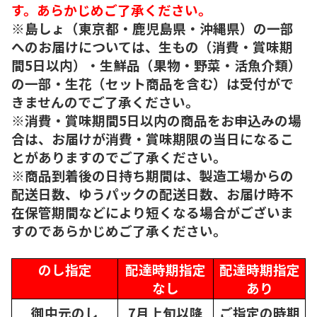
す。あらかじめご了承ください。
※島しょ（東京都・鹿児島県・沖縄県）の一部
へのお届けについては、生もの（消費・賞味期
間5日以内）・生鮮品（果物・野菜・活魚介類）
の一部・生花（セット商品を含む）は受付がで
きませんのでご了承ください。
※消費・賞味期間5日以内の商品をお申込みの場
合は、お届けが消費・賞味期限の当日になるこ
とがありますのでご了承ください。
※商品到着後の日持ち期間は、製造工場からの
配送日数、ゆうパックの配送日数、お届け時不
在保管期間などにより短くなる場合がございま
すのであらかじめご了承ください。
のし指定
配達時期指定
配達時期指定
なし
あり
御中元のし
7月上旬以降
ご指定の時期