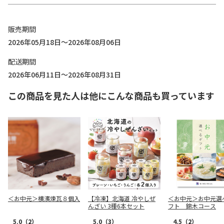
販売期間
2026年05月18日～2026年08月06日
配送期間
2026年06月11日～2026年08月31日
この商品を見た人は他にこんな商品も買っています
＜お中元＞横濱煉瓦８個入
【冷凍】北海道 冷やしぜ
＜お中元＞お中元選
んざい 3種6本セット
フト 錦木コース
5.0
（2）
5.0
（3）
4.5
（2）