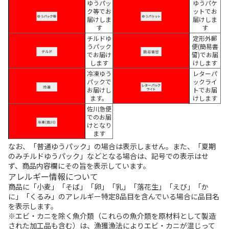
ゆうパッ
ゆうパケ
ク等でお
ットでお
届けしま
届けしま
す
す
チルドゆ
定形外郵
うパック
便(簡易書
でお届け
留)でお届
します
けします
冷凍ゆう
レターパ
パックで
ックライ
お届けし
トでお届
ます。
けします
佐川急便
でのお届
けとなり
ます
なお、「普通ゆうパック」の場合は表示しません。また、「夏期
のみチルドゆうパック」などとなる場合は、記号での表示はせ
ず、商品内容欄にその旨を表示しています。
アレルギー情報について
商品に「小麦」「そば」「卵」「乳」「落花生」「えび」「か
に」「くるみ」のアレルギー特定8品目を含んでいる場合に品目名
を表示します。
※エビ・カニを除く魚介類（これらの魚介類を原材料として製造
された加工品も含む）は、漁獲漁法によりエビ・カニが混じって