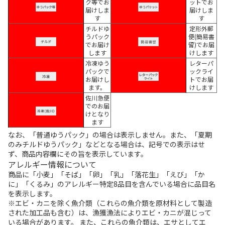
ク等でお
ットでお
届けしま
届けしま
す
す
チルドゆ
定形外郵
うパック
便(簡易書
でお届け
留)でお届
します
けします
冷凍ゆう
レターパ
パックで
ックライ
お届けし
トでお届
ます。
けします
佐川急便
でのお届
けとなり
ます
なお、「普通ゆうパック」の場合は表示しません。また、「夏期
のみチルドゆうパック」などとなる場合は、記号での表示はせ
ず、商品内容欄にその旨を表示しています。
アレルギー情報について
商品に「小麦」「そば」「卵」「乳」「落花生」「えび」「か
に」「くるみ」のアレルギー特定8品目を含んでいる場合に品目名
を表示します。
※エビ・カニを除く魚介類（これらの魚介類を原材料として製造
された加工品も含む）は、漁獲漁法によりエビ・カニが混じって
いる場合があります。 また、これらの魚介類は、エサとしてエ