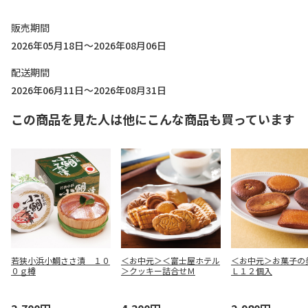
販売期間
2026年05月18日～2026年08月06日
配送期間
2026年06月11日～2026年08月31日
この商品を見た人は他にこんな商品も買っています
若狭小浜小鯛ささ漬 １０
＜お中元＞＜富士屋ホテル
＜お中元＞お菓子の
０ｇ樽
＞クッキー詰合せＭ
Ｌ１２個入