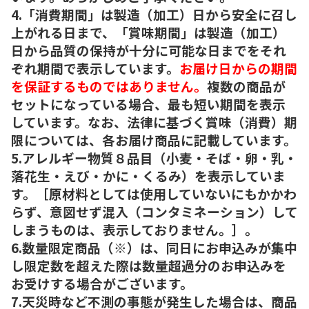
4.「消費期間」は製造（加工）日から安全に召し
上がれる日まで、「賞味期間」は製造（加工）
日から品質の保持が十分に可能な日までをそれ
ぞれ期間で表示しています。
お届け日からの期間
を保証するものではありません。
複数の商品が
セットになっている場合、最も短い期間を表示
しています。なお、法律に基づく賞味（消費）期
限については、各お届け商品に記載しています。
5.アレルギー物質８品目（小麦・そば・卵・乳・
落花生・えび・かに・くるみ）を表示していま
す。［原材料としては使用していないにもかかわ
らず、意図せず混入（コンタミネーション）して
しまうものは、表示しておりません。］。
6.数量限定商品（※）は、同日にお申込みが集中
し限定数を超えた際は数量超過分のお申込みを
お受けする場合がございます。
7.天災時など不測の事態が発生した場合は、商品