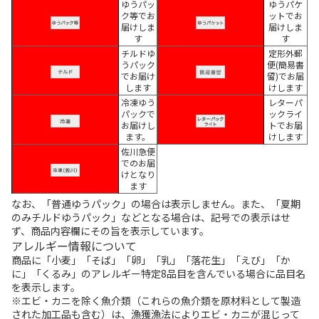
ゆうパッ
ゆうパケ
ク等でお
ットでお
届けしま
届けしま
す
す
チルドゆ
定形外郵
うパック
便(簡易書
でお届け
留)でお届
します
けします
冷凍ゆう
レターパ
パックで
ックライ
お届けし
トでお届
ます。
けします
佐川急便
でのお届
けとなり
ます
なお、「普通ゆうパック」の場合は表示しません。また、「夏期
のみチルドゆうパック」などとなる場合は、記号での表示はせ
ず、商品内容欄にその旨を表示しています。
アレルギー情報について
商品に「小麦」「そば」「卵」「乳」「落花生」「えび」「か
に」「くるみ」のアレルギー特定8品目を含んでいる場合に品目名
を表示します。
※エビ・カニを除く魚介類（これらの魚介類を原材料として製造
された加工品も含む）は、漁獲漁法によりエビ・カニが混じって