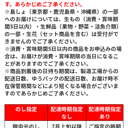
す。あらかじめご了承ください。
※島しょ（東京都・鹿児島県・沖縄県）の一部
へのお届けについては、生もの（消費・賞味期
間5日以内）・生鮮品（果物・野菜・活魚介類）
の一部・生花（セット商品を含む）は受付がで
きませんのでご了承ください。
※消費・賞味期間5日以内の商品をお申込みの場
合は、お届けが消費・賞味期限の当日になるこ
とがありますのでご了承ください。
※商品到着後の日持ち期間は、製造工場からの
配送日数、ゆうパックの配送日数、お届け時不
在保管期間などにより短くなる場合がございま
すのであらかじめご了承ください。
のし指定
配達時期指定
配達時期指定
なし
あり
御中元のし
7月上旬以降
ご指定の時期