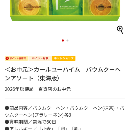
1
2
＜お中元＞カールユーハイム バウムクーヘ
ンアソート（東海版）
2026年郵便局 百貨店のお中元
●商品内容／バウムクーヘン・バウムクーヘン(抹茶)・バ
ウムクーヘン(プラリーネン)各8
●賞味期間／常温で60日
●アレルギー／「小麦」「卵」「乳」