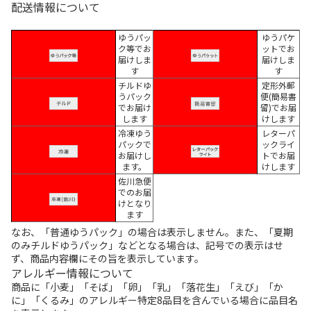
配送情報について
ゆうパッ
ゆうパケ
ク等でお
ットでお
届けしま
届けしま
す
す
チルドゆ
定形外郵
うパック
便(簡易書
でお届け
留)でお届
します
けします
冷凍ゆう
レターパ
パックで
ックライ
お届けし
トでお届
ます。
けします
佐川急便
でのお届
けとなり
ます
なお、「普通ゆうパック」の場合は表示しません。また、「夏期
のみチルドゆうパック」などとなる場合は、記号での表示はせ
ず、商品内容欄にその旨を表示しています。
アレルギー情報について
商品に「小麦」「そば」「卵」「乳」「落花生」「えび」「か
に」「くるみ」のアレルギー特定8品目を含んでいる場合に品目名