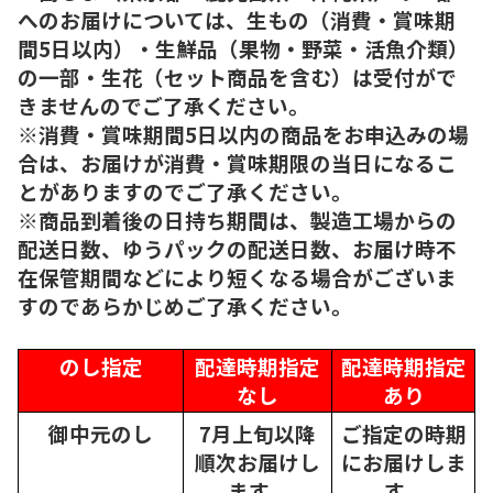
へのお届けについては、生もの（消費・賞味期
間5日以内）・生鮮品（果物・野菜・活魚介類）
の一部・生花（セット商品を含む）は受付がで
きませんのでご了承ください。
※消費・賞味期間5日以内の商品をお申込みの場
合は、お届けが消費・賞味期限の当日になるこ
とがありますのでご了承ください。
※商品到着後の日持ち期間は、製造工場からの
配送日数、ゆうパックの配送日数、お届け時不
在保管期間などにより短くなる場合がございま
すのであらかじめご了承ください。
のし指定
配達時期指定
配達時期指定
なし
あり
御中元のし
7月上旬以降
ご指定の時期
順次
お届けし
にお届けしま
ます。
す。