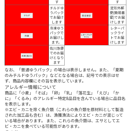
す
す
チルドゆ
定形外郵
うパック
便(簡易書
でお届け
留)でお届
します
けします
冷凍ゆう
レターパ
パックで
ックライ
お届けし
トでお届
ます。
けします
佐川急便
でのお届
けとなり
ます
なお、「普通ゆうパック」の場合は表示しません。また、「夏期
のみチルドゆうパック」などとなる場合は、記号での表示はせ
ず、商品内容欄にその旨を表示しています。
アレルギー情報について
商品に「小麦」「そば」「卵」「乳」「落花生」「えび」「か
に」「くるみ」のアレルギー特定8品目を含んでいる場合に品目名
を表示します。
※エビ・カニを除く魚介類（これらの魚介類を原材料として製造
された加工品も含む）は、漁獲漁法によりエビ・カニが混じって
いる場合があります。 また、これらの魚介類は、エサとしてエ
ビ・カニを食べている可能性があります。