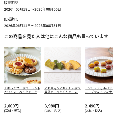
販売期間
2026年05月18日～2026年08月06日
配送期間
2026年06月11日～2026年08月31日
この商品を見た人は他にこんな商品も買っています
＜キハチフードホール＞ト
＜お中元＞＜ねんりん家＞
アンリ・シャルパン
ゥワイス ベイクド クッ
夏限定 ひとくちバーム詰
エ プティ・フィナ
キーＡ（８個）
合せ ４種１０個入
１６個入【慶事用】
2,600円
3,980円
2,490円
(送料・税込)
(送料・税込)
(送料・税込)