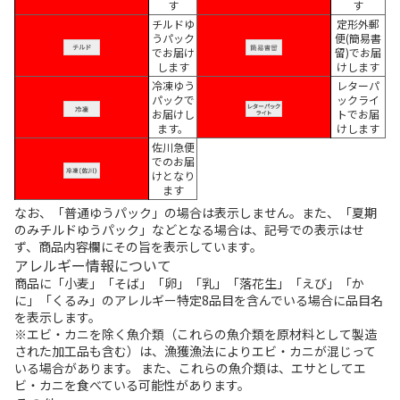
す
す
チルドゆ
定形外郵
うパック
便(簡易書
でお届け
留)でお届
します
けします
冷凍ゆう
レターパ
パックで
ックライ
お届けし
トでお届
ます。
けします
佐川急便
でのお届
けとなり
ます
なお、「普通ゆうパック」の場合は表示しません。また、「夏期
のみチルドゆうパック」などとなる場合は、記号での表示はせ
ず、商品内容欄にその旨を表示しています。
アレルギー情報について
商品に「小麦」「そば」「卵」「乳」「落花生」「えび」「か
に」「くるみ」のアレルギー特定8品目を含んでいる場合に品目名
を表示します。
※エビ・カニを除く魚介類（これらの魚介類を原材料として製造
された加工品も含む）は、漁獲漁法によりエビ・カニが混じって
いる場合があります。 また、これらの魚介類は、エサとしてエ
ビ・カニを食べている可能性があります。