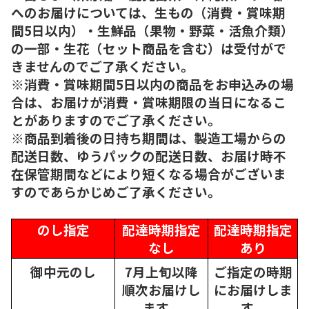
へのお届けについては、生もの（消費・賞味期
間5日以内）・生鮮品（果物・野菜・活魚介類）
の一部・生花（セット商品を含む）は受付がで
きませんのでご了承ください。
※消費・賞味期間5日以内の商品をお申込みの場
合は、お届けが消費・賞味期限の当日になるこ
とがありますのでご了承ください。
※商品到着後の日持ち期間は、製造工場からの
配送日数、ゆうパックの配送日数、お届け時不
在保管期間などにより短くなる場合がございま
すのであらかじめご了承ください。
のし指定
配達時期指定
配達時期指定
なし
あり
御中元のし
7月上旬以降
ご指定の時期
順次
お届けし
にお届けしま
ます。
す。