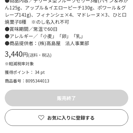
●商品内容／テリーヌ型フルーツゼリー3種(パイン＆みか
ん125g、アップル＆イエローピーチ130g、ポワール＆グ
レープ141g)、フィナンシェ×4、マドレーヌ×3、ひと口
焼菓子8種 ※のし名入れ不可
●賞味期間／常温で60日
●アレルギー／「小麦」「卵」「乳」
●商品提供者：(株)高島屋 法人事業部
3,440
円
(送料・税込)
※軽減税率対象
獲得ポイント： 34 pt
商品番号
8095344013
お気に入りに登録する