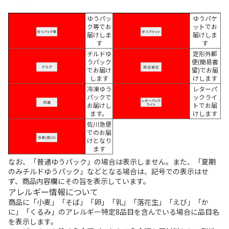
ゆうパッ
ゆうパケ
ク等でお
ットでお
届けしま
届けしま
す
す
チルドゆ
定形外郵
うパック
便(簡易書
でお届け
留)でお届
します
けします
冷凍ゆう
レターパ
パックで
ックライ
お届けし
トでお届
ます。
けします
佐川急便
でのお届
けとなり
ます
なお、「普通ゆうパック」の場合は表示しません。また、「夏期
のみチルドゆうパック」などとなる場合は、記号での表示はせ
ず、商品内容欄にその旨を表示しています。
アレルギー情報について
商品に「小麦」「そば」「卵」「乳」「落花生」「えび」「か
に」「くるみ」のアレルギー特定8品目を含んでいる場合に品目名
を表示します。