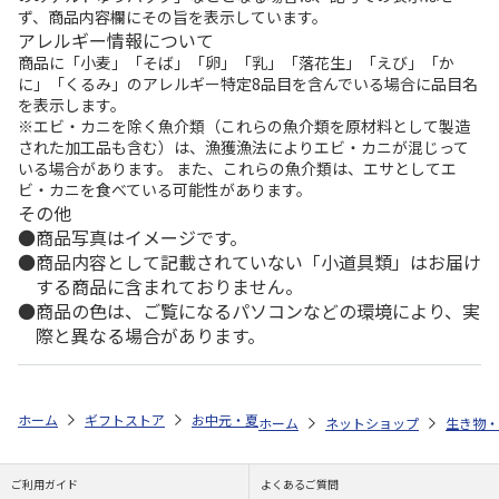
ず、商品内容欄にその旨を表示しています。
アレルギー情報について
商品に「小麦」「そば」「卵」「乳」「落花生」「えび」「か
に」「くるみ」のアレルギー特定8品目を含んでいる場合に品目名
を表示します。
※エビ・カニを除く魚介類（これらの魚介類を原材料として製造
された加工品も含む）は、漁獲漁法によりエビ・カニが混じって
いる場合があります。 また、これらの魚介類は、エサとしてエ
ビ・カニを食べている可能性があります。
その他
商品写真はイメージです。
商品内容として記載されていない「小道具類」はお届け
する商品に含まれておりません。
商品の色は、ご覧になるパソコンなどの環境により、実
際と異なる場合があります。
ホーム
ギフトストア
お中元・夏ギフト特集 2026
ゆうゆうギフト 
ホーム
ネットショップ
生き物・
ご利用ガイド
よくあるご質問