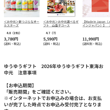
＜お中元＞新つぶらなオー
＜お中元＞お中元選べるギ
【Made In Japan
ルスターズ
フト 山査子コース
インジャパン）】 
グギフト MJ16
4.8
（191）
4.7
（7）
3,780円
5,590円
11,990円
(送料・税込)
(送料・税込)
(送料別・税込)
ゆうゆうギフト 2026年ゆうゆうギフト東海お
中元 注意事項
【お申込期間】
「販売期間」をご確認ください。
※インターネットでお申込みの場合は、お支払
いが完了した時点でお申込み受付完了となりま