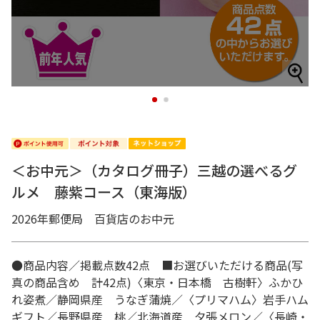
1
2
＜お中元＞（カタログ冊子）三越の選べるグ
ルメ 藤紫コース（東海版）
2026年郵便局 百貨店のお中元
●商品内容／掲載点数42点 ■お選びいただける商品(写
真の商品含め 計42点)〈東京・日本橋 古樹軒〉ふかひ
れ姿煮／静岡県産 うなぎ蒲焼／〈プリマハム〉岩手ハム
ギフト／長野県産 桃／北海道産 夕張メロン／〈長崎・