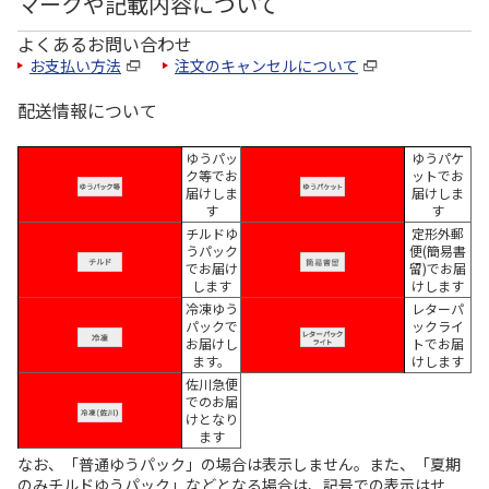
マークや記載内容について
よくあるお問い合わせ
お支払い方法
注文のキャンセルについて
配送情報について
ゆうパッ
ゆうパケ
ク等でお
ットでお
届けしま
届けしま
す
す
チルドゆ
定形外郵
うパック
便(簡易書
でお届け
留)でお届
します
けします
冷凍ゆう
レターパ
パックで
ックライ
お届けし
トでお届
ます。
けします
佐川急便
でのお届
けとなり
ます
なお、「普通ゆうパック」の場合は表示しません。また、「夏期
のみチルドゆうパック」などとなる場合は、記号での表示はせ