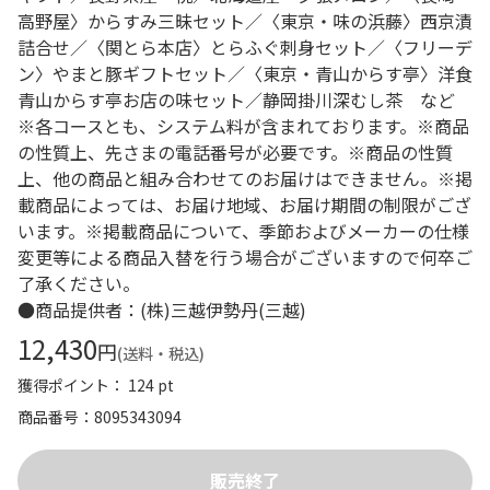
高野屋〉からすみ三昧セット／〈東京・味の浜藤〉西京漬
詰合せ／〈関とら本店〉とらふぐ刺身セット／〈フリーデ
ン〉やまと豚ギフトセット／〈東京・青山からす亭〉洋食
青山からす亭お店の味セット／静岡掛川深むし茶 など
※各コースとも、システム料が含まれております。※商品
の性質上、先さまの電話番号が必要です。※商品の性質
上、他の商品と組み合わせてのお届けはできません。※掲
載商品によっては、お届け地域、お届け期間の制限がござ
います。※掲載商品について、季節およびメーカーの仕様
変更等による商品入替を行う場合がございますので何卒ご
了承ください。
●商品提供者：(株)三越伊勢丹(三越)
12,430
円
(送料・税込)
獲得ポイント： 124 pt
商品番号
8095343094