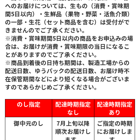
へのお届けについては、生もの（消費・賞味期
間5日以内）・生鮮品（果物・野菜・活魚介類）
の一部・生花（セット商品を含む）は受付がで
きませんのでご了承ください。
※消費・賞味期間5日以内の商品をお申込みの場
合は、お届けが消費・賞味期限の当日になるこ
とがありますのでご了承ください。
※商品到着後の日持ち期間は、製造工場からの
配送日数、ゆうパックの配送日数、お届け時不
在保管期間などにより短くなる場合がございま
すのであらかじめご了承ください。
のし指定
配達時期指定
配達時期指定
なし
あり
御中元のし
7月上旬以降
ご指定の時期
順次
お届けし
にお届けしま
ます。
す。