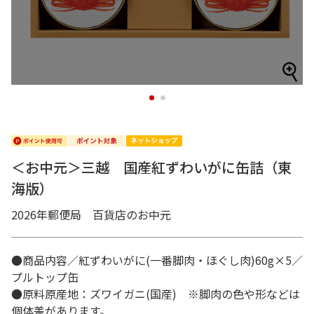
1
2
＜お中元＞三越 国産紅ずわいがに缶詰（東
海版）
2026年郵便局 百貨店のお中元
●商品内容／紅ずわいがに(一番脚肉・ほぐし肉)60g×5／
プルトップ缶
●原料原産地：ズワイガニ(国産) ※脚肉の色や形などは
個体差があります。