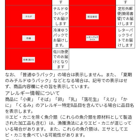
す
す
チルドゆ
定形外郵
うパック
便(簡易書
でお届け
留)でお届
します
けします
冷凍ゆう
レターパ
パックで
ックライ
お届けし
トでお届
ます。
けします
佐川急便
でのお届
けとなり
ます
なお、「普通ゆうパック」の場合は表示しません。また、「夏期
のみチルドゆうパック」などとなる場合は、記号での表示はせ
ず、商品内容欄にその旨を表示しています。
アレルギー情報について
商品に「小麦」「そば」「卵」「乳」「落花生」「えび」「か
に」「くるみ」のアレルギー特定8品目を含んでいる場合に品目名
を表示します。
※エビ・カニを除く魚介類（これらの魚介類を原材料として製造
された加工品も含む）は、漁獲漁法によりエビ・カニが混じって
いる場合があります。 また、これらの魚介類は、エサとしてエ
ビ・カニを食べている可能性があります。