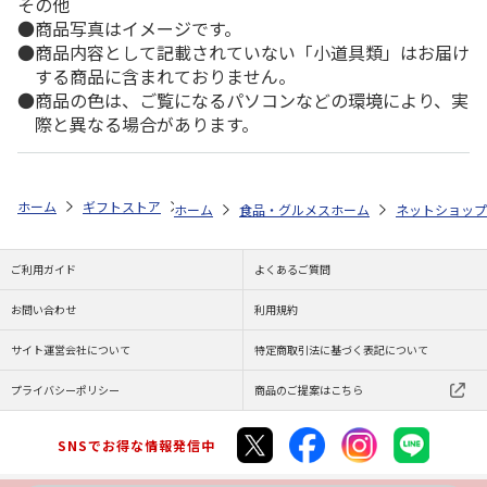
その他
商品写真はイメージです。
商品内容として記載されていない「小道具類」はお届け
する商品に含まれておりません。
商品の色は、ご覧になるパソコンなどの環境により、実
際と異なる場合があります。
ホーム
ギフトストア
お中元・夏ギフト特集 2026
ゆうゆうギフト 
ホーム
食品・グルメストア
ホーム
カニ特集
ネットショップ
＜お
ご利用ガイド
よくあるご質問
お問い合わせ
利用規約
サイト運営会社について
特定商取引法に基づく表記について
プライバシーポリシー
商品のご提案はこちら
SNSでお得な情報発信中