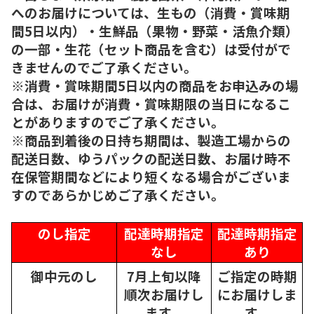
へのお届けについては、生もの（消費・賞味期
間5日以内）・生鮮品（果物・野菜・活魚介類）
の一部・生花（セット商品を含む）は受付がで
きませんのでご了承ください。
※消費・賞味期間5日以内の商品をお申込みの場
合は、お届けが消費・賞味期限の当日になるこ
とがありますのでご了承ください。
※商品到着後の日持ち期間は、製造工場からの
配送日数、ゆうパックの配送日数、お届け時不
在保管期間などにより短くなる場合がございま
すのであらかじめご了承ください。
のし指定
配達時期指定
配達時期指定
なし
あり
御中元のし
7月上旬以降
ご指定の時期
順次
お届けし
にお届けしま
ます。
す。