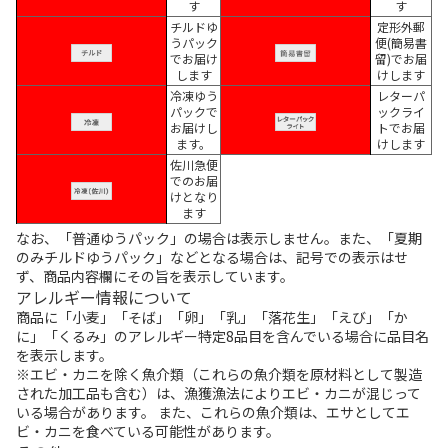
す
す
チルドゆ
定形外郵
うパック
便(簡易書
でお届け
留)でお届
します
けします
冷凍ゆう
レターパ
パックで
ックライ
お届けし
トでお届
ます。
けします
佐川急便
でのお届
けとなり
ます
なお、「普通ゆうパック」の場合は表示しません。また、「夏期
のみチルドゆうパック」などとなる場合は、記号での表示はせ
ず、商品内容欄にその旨を表示しています。
アレルギー情報について
商品に「小麦」「そば」「卵」「乳」「落花生」「えび」「か
に」「くるみ」のアレルギー特定8品目を含んでいる場合に品目名
を表示します。
※エビ・カニを除く魚介類（これらの魚介類を原材料として製造
された加工品も含む）は、漁獲漁法によりエビ・カニが混じって
いる場合があります。 また、これらの魚介類は、エサとしてエ
ビ・カニを食べている可能性があります。