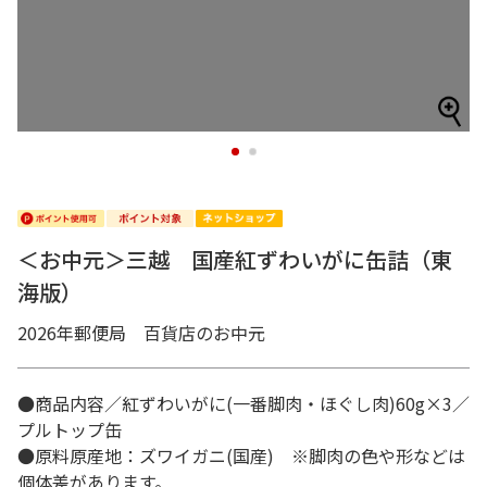
1
2
＜お中元＞三越 国産紅ずわいがに缶詰（東
海版）
2026年郵便局 百貨店のお中元
●商品内容／紅ずわいがに(一番脚肉・ほぐし肉)60g×3／
プルトップ缶
●原料原産地：ズワイガニ(国産) ※脚肉の色や形などは
個体差があります。