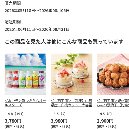
販売期間
2026年05月18日～2026年08月06日
配送期間
2026年06月11日～2026年08月31日
この商品を見た人は他にこんな商品も買っています
＜お中元＞新つぶらなオー
＜ご自宅用＞【冷凍】山形
＜ご自宅用＞紀州南
ルスターズ
県産 白桃カット 大容量
ちみつ漬梅干（約塩
４％） ３５０ｇ×
4.8
（191）
3.5
（2）
4.5
（8）
3,780円
3,980円
2,900円
(送料・税込)
(送料・税込)
(送料・税込)