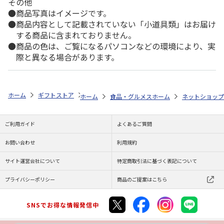
その他
商品写真はイメージです。
商品内容として記載されていない「小道具類」はお届け
する商品に含まれておりません。
商品の色は、ご覧になるパソコンなどの環境により、実
際と異なる場合があります。
ホーム
ギフトストア
お中元・夏ギフト特集 2026
ゆうゆうギフト 
ホーム
食品・グルメストア
ホーム
カニ特集
ネットショップ
＜お
ご利用ガイド
よくあるご質問
お問い合わせ
利用規約
サイト運営会社について
特定商取引法に基づく表記について
プライバシーポリシー
商品のご提案はこちら
SNSでお得な情報発信中