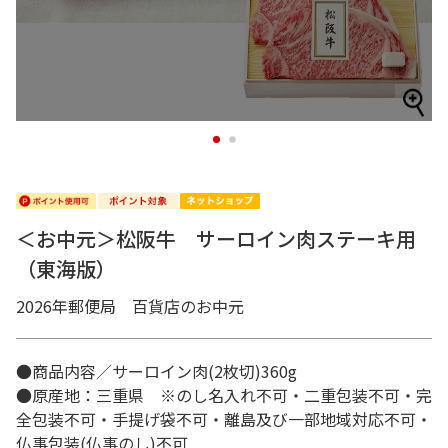
1
2
＜お中元＞松阪牛 サーロイン肉ステーキ用
（東海版）
2026年郵便局 百貨店のお中元
●商品内容／サーロイン肉(2枚切)360g
●原産地：三重県 ※のし名入れ不可・二重包装不可・完
全包装不可・手提げ袋不可・離島及び一部地域対応不可・
仏事包装(仏事のし)不可