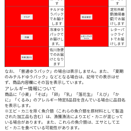
す
す
チルドゆ
定形外郵
うパック
便(簡易書
でお届け
留)でお届
します
けします
冷凍ゆう
レターパ
パックで
ックライ
お届けし
トでお届
ます。
けします
佐川急便
でのお届
けとなり
ます
なお、「普通ゆうパック」の場合は表示しません。また、「夏期
のみチルドゆうパック」などとなる場合は、記号での表示はせ
ず、商品内容欄にその旨を表示しています。
アレルギー情報について
商品に「小麦」「そば」「卵」「乳」「落花生」「えび」「か
に」「くるみ」のアレルギー特定8品目を含んでいる場合に品目名
を表示します。
※エビ・カニを除く魚介類（これらの魚介類を原材料として製造
された加工品も含む）は、漁獲漁法によりエビ・カニが混じって
いる場合があります。 また、これらの魚介類は、エサとしてエ
ビ・カニを食べている可能性があります。