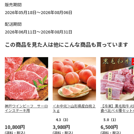
販売期間
2026年05月18日～2026年08月06日
配送期間
2026年06月11日～2026年08月31日
この商品を見た人は他にこんな商品も買っています
神戸ワインビーフ サーロ
＜お中元＞山形県産白桃２
【冷凍】黒毛和牛 A
インステーキ用
ｋｇ
食べ比べ４種セット4
4.3
（3）
5.0
（1）
10,800円
3,980円
6,500円
(送料・税込)
(送料・税込)
(送料・税込)