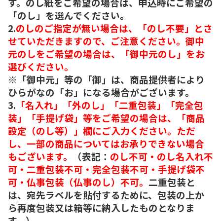
す。のし紙をご希望の場合は、申込時にご希望の
「のし」を選んでください。
2.
のしのご指定が無い場合は、「のし不要」とさ
せていただきますので、ご注意ください。御中
元のしをご希望の場合は、「御中元のし」をお
選びください。
※「御中元」等の「御」は、商品提供者により
ひらがなの「お」になる場合がございます。
3.
「名入れ」「外のし」「二重包装」「完全包
装」「手提げ袋」等をご希望の場合は、「商品
設定（のし等）」欄にご入力ください。ただ
し、一部の商品についてはお承りできない場合
もございます。
（表記：
のし不可・のし名入れ不
可・二重包装不可・完全包装不可・手提げ袋不
可・仏事包装（仏事のし）不可。
二重包装と
は、宛先ラベルを貼付するために、包装の上か
ら再度包装又は箱等に納入したものとなりま
す。）