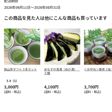
配送期間
2026年06月11日～2026年08月31日
この商品を見た人は他にこんな商品も買っています
狭山茶ギフト３本セット
水なすの浅漬（ぬか漬）
＜お中元＞新茶３缶
５個
5.0
（1）
3,000円
4,100円
3,700円
(送料・税込)
(送料・税込)
(送料・税込)