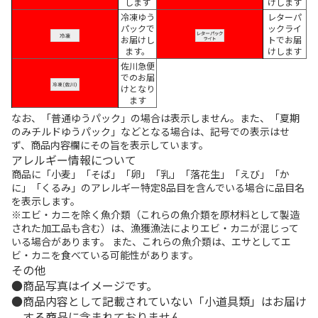
します
けします
冷凍ゆう
レターパ
パックで
ックライ
お届けし
トでお届
ます。
けします
佐川急便
でのお届
けとなり
ます
なお、「普通ゆうパック」の場合は表示しません。また、「夏期
のみチルドゆうパック」などとなる場合は、記号での表示はせ
ず、商品内容欄にその旨を表示しています。
アレルギー情報について
商品に「小麦」「そば」「卵」「乳」「落花生」「えび」「か
に」「くるみ」のアレルギー特定8品目を含んでいる場合に品目名
を表示します。
※エビ・カニを除く魚介類（これらの魚介類を原材料として製造
された加工品も含む）は、漁獲漁法によりエビ・カニが混じって
いる場合があります。 また、これらの魚介類は、エサとしてエ
ビ・カニを食べている可能性があります。
その他
商品写真はイメージです。
商品内容として記載されていない「小道具類」はお届け
する商品に含まれておりません。