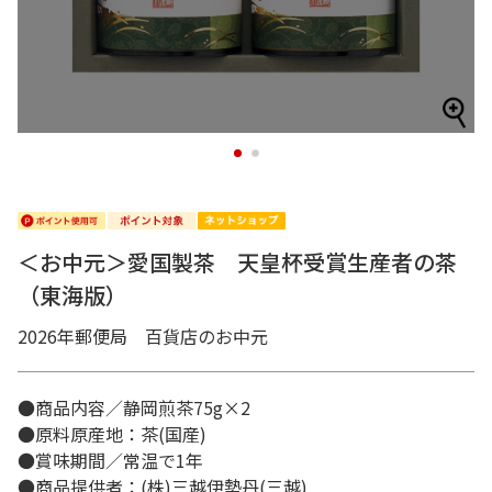
1
2
＜お中元＞愛国製茶 天皇杯受賞生産者の茶
（東海版）
2026年郵便局 百貨店のお中元
●商品内容／静岡煎茶75g×2
●原料原産地：茶(国産)
●賞味期間／常温で1年
●商品提供者：(株)三越伊勢丹(三越)