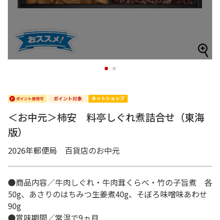
1
2
＜お中元＞柿安 料亭しぐれ煮詰合せ（東海
版）
2026年郵便局 百貨店のお中元
●商品内容／牛肉しぐれ・牛肉茸くらべ・竹の子旨煮 各
50g、あさりのはちみつ生姜煮40g、そぼろ味噌味あわせ
90g
●賞味期間／常温で9ヵ月