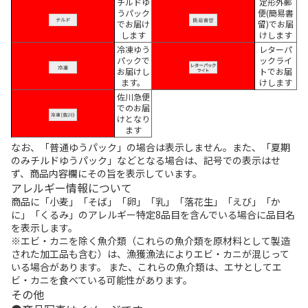
チルドゆ
定形外郵
うパック
便(簡易書
でお届け
留)でお届
します
けします
冷凍ゆう
レターパ
パックで
ックライ
お届けし
トでお届
ます。
けします
佐川急便
でのお届
けとなり
ます
なお、「普通ゆうパック」の場合は表示しません。また、「夏期
のみチルドゆうパック」などとなる場合は、記号での表示はせ
ず、商品内容欄にその旨を表示しています。
アレルギー情報について
商品に「小麦」「そば」「卵」「乳」「落花生」「えび」「か
に」「くるみ」のアレルギー特定8品目を含んでいる場合に品目名
を表示します。
※エビ・カニを除く魚介類（これらの魚介類を原材料として製造
された加工品も含む）は、漁獲漁法によりエビ・カニが混じって
いる場合があります。 また、これらの魚介類は、エサとしてエ
ビ・カニを食べている可能性があります。
その他