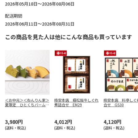
2026年05月18日～2026年08月06日
配送期間
2026年06月11日～2026年08月31日
この商品を見た人は他にこんな商品も買っています
＜お中元＞＜ねんりん家＞
柿安本店 極松阪牛しぐれ
柿安本店 料亭しぐ
夏限定 ひとくちバーム詰
煮詰合せ EM29
合せ GS30
合せ ４種１０個入
3,980円
4,012円
4,120円
(送料・税込)
(送料・税込)
(送料・税込)