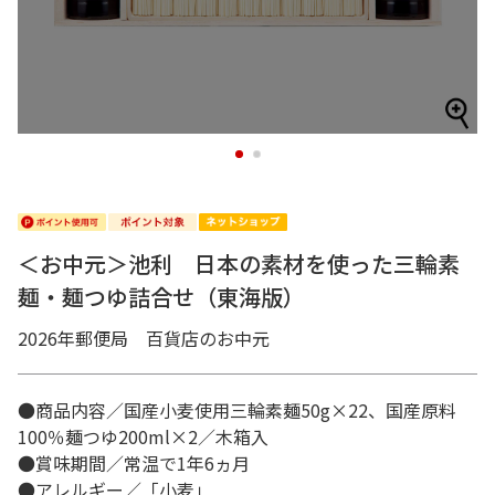
1
2
＜お中元＞池利 日本の素材を使った三輪素
麺・麺つゆ詰合せ（東海版）
2026年郵便局 百貨店のお中元
●商品内容／国産小麦使用三輪素麺50g×22、国産原料
100％麺つゆ200ml×2／木箱入
●賞味期間／常温で1年6ヵ月
●アレルギー／「小麦」