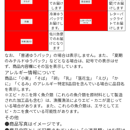
でお届け
留)でお届
します
けします
冷凍ゆう
レターパ
パックで
ックライ
お届けし
トでお届
ます。
けします
佐川急便
でのお届
けとなり
ます
なお、「普通ゆうパック」の場合は表示しません。また、「夏期
のみチルドゆうパック」などとなる場合は、記号での表示はせ
ず、商品内容欄にその旨を表示しています。
アレルギー情報について
商品に「小麦」「そば」「卵」「乳」「落花生」「えび」「か
に」「くるみ」のアレルギー特定8品目を含んでいる場合に品目名
を表示します。
※エビ・カニを除く魚介類（これらの魚介類を原材料として製造
された加工品も含む）は、漁獲漁法によりエビ・カニが混じって
いる場合があります。 また、これらの魚介類は、エサとしてエ
ビ・カニを食べている可能性があります。
その他
商品写真はイメージです。