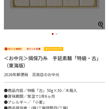
1
2
＜お中元＞揖保乃糸 手延素麺「特級・古」
（東海版）
2026年郵便局 百貨店のお中元
●商品内容／特級「古」50g×30／木箱入
●賞味期間／常温で1年6ヵ月
●アレルギー／「小麦」
●商品提供者：(株)三越伊勢丹(三越)