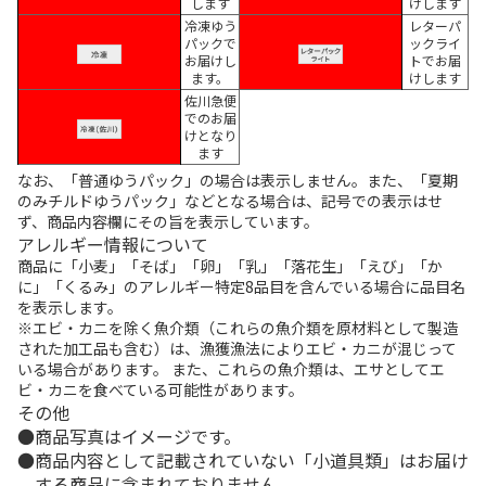
します
けします
冷凍ゆう
レターパ
パックで
ックライ
お届けし
トでお届
ます。
けします
佐川急便
でのお届
けとなり
ます
なお、「普通ゆうパック」の場合は表示しません。また、「夏期
のみチルドゆうパック」などとなる場合は、記号での表示はせ
ず、商品内容欄にその旨を表示しています。
アレルギー情報について
商品に「小麦」「そば」「卵」「乳」「落花生」「えび」「か
に」「くるみ」のアレルギー特定8品目を含んでいる場合に品目名
を表示します。
※エビ・カニを除く魚介類（これらの魚介類を原材料として製造
された加工品も含む）は、漁獲漁法によりエビ・カニが混じって
いる場合があります。 また、これらの魚介類は、エサとしてエ
ビ・カニを食べている可能性があります。
その他
商品写真はイメージです。
商品内容として記載されていない「小道具類」はお届け
する商品に含まれておりません。