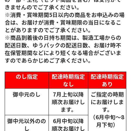
きませんのでご了承ください。
※消費・賞味期間5日以内の商品をお申込みの場
合は、お届けが消費・賞味期限の当日になるこ
とがありますのでご了承ください。
※商品到着後の日持ち期間は、製造工場からの
配送日数、ゆうパックの配送日数、お届け時不
在保管期間などにより短くなる場合がございま
すのであらかじめご了承ください。
のし指定
配達時期指定
配達時期指定
なし
あり
御中元のし
7月上旬以降
ご指定の時期
順次
お届けし
にお届けしま
ます。
す。
（6月中旬～8
御中元以外のの
6月中旬以降
月下旬）
し
順次
お届けし