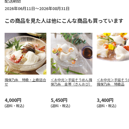
配送期間
2026年06月11日～2026年08月31日
この商品を見た人は他にこんな商品も買っています
揖保乃糸 特級・上級詰合
＜お中元＞手延そうめん揖
＜お中元＞手延そ
せ
保乃糸 金帯（きんおび）
揖保乃糸 特級品
4,000円
5,450円
3,400円
(送料・税込)
(送料・税込)
(送料・税込)