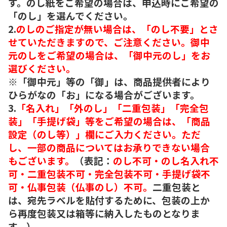
す。のし紙をご希望の場合は、申込時にご希望の
「のし」を選んでください。
2.
のしのご指定が無い場合は、「のし不要」とさ
せていただきますので、ご注意ください。御中
元のしをご希望の場合は、「御中元のし」をお
選びください。
※「御中元」等の「御」は、商品提供者により
ひらがなの「お」になる場合がございます。
3.
「名入れ」「外のし」「二重包装」「完全包
装」「手提げ袋」等をご希望の場合は、「商品
設定（のし等）」欄にご入力ください。ただ
し、一部の商品についてはお承りできない場合
もございます。
（表記：
のし不可・のし名入れ不
可・二重包装不可・完全包装不可・手提げ袋不
可・仏事包装（仏事のし）不可。
二重包装と
は、宛先ラベルを貼付するために、包装の上か
ら再度包装又は箱等に納入したものとなりま
す。）