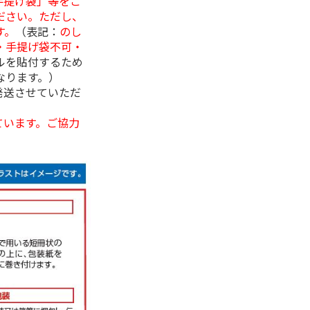
手提げ袋」等をご
ださい。ただし、
す。
（表記：
のし
・手提げ袋不可・
ルを貼付するため
なります。）
発送させていただ
ています。ご協力