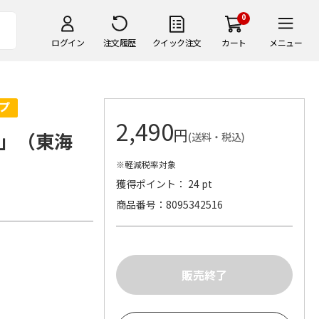
0
ログイン
注文履歴
クイック注文
カート
メニュー
2,490
円
」（東海
(送料・税込)
※軽減税率対象
獲得ポイント： 24 pt
商品番号
8095342516