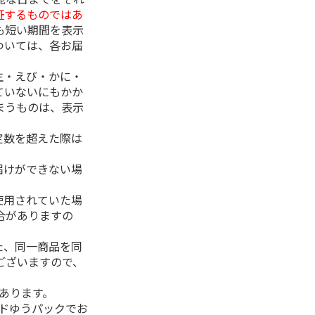
証するものではあ
も短い期間を表示
ついては、各お届
生・えび・かに・
ていないにもかか
まうものは、表示
定数を超えた際は
。
届けができない場
使用されていた場
合がありますの
た、同一商品を同
ございますので、
があります。
ルドゆうパックでお