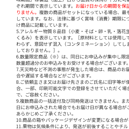
ぞれ期間で表示しています。
お届け日からの期間を保
りません。
複数の商品がセットになっている場合、最
しています。なお、法律に基づく賞味（消費）期限に
け商品に記載しています。
5.アレルギー物質８品目（小麦・そば・卵・乳・落花
くるみ）を表示しています。［原材料としては使用し
わらず、意図せず混入（コンタミネーション）してし
しておりません。］。
6.数量限定商品（※）は、同日にお申込みが集中し限
数量超過分のお申込みをお受けする場合がございます
7.天災時など不測の事態が発生した場合は、商品のお
合や遅延する場合などがございます。
8.ご依頼主さま又はお届け先さまのご氏名に旧字等が
合、一部、印刷可能文字での登録をさせていただく場
で、ご容赦ください。
9.複数商品の一括送付及び同時発送はできません。ま
日にお申込みされた場合でもお届け日が異なる場合が
あらかじめご了承ください。
10.商品の箱やパッケージデザインが変更になる場合
11.果物は気候条件により、発送が前後することやチ