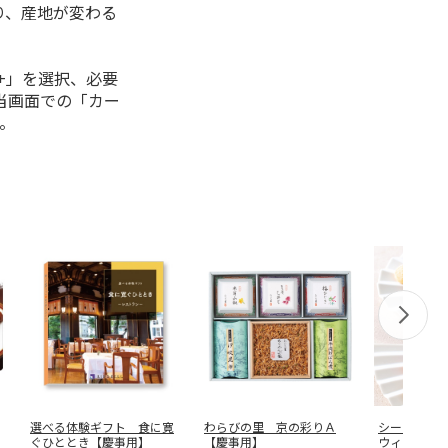
り、産地が変わる
+」を選択、必要
当画面での「カー
。
選べる体験ギフト 食に寛
わらびの里 京の彩りＡ
シーキュー
ぐひととき【慶事用】
【慶事用】
ウィートア