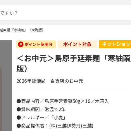
延素麺「寒紬繭」（東海版）
＜お中元＞島原手延素麺「寒紬繭
版）
2026年郵便局 百貨店のお中元
●商品内容／島原手延素麺50g×16／木箱入
●賞味期間／常温で2年
●アレルギー／「小麦」
●商品提供者：(株)三越伊勢丹(三越)