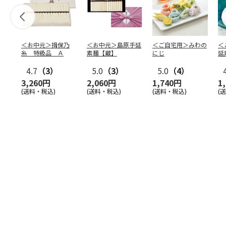
＜お中元＞揖保乃
＜お中元＞島原手延
＜ご自宅用＞みわの
＜
糸 特級品 Ａ
素麺【蔵】
にじ
延
麺
4.7
（3）
5.0
（3）
5.0
（4）
3,260円
2,060円
1,740円
1
(送料・税込)
(送料・税込)
(送料・税込)
(