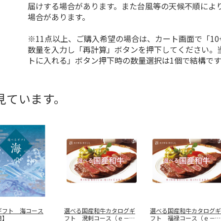
届けする場合があります。また台風等の天候不順によ
場合があります。
※11点以上、ご購入希望の場合は、カート画面で「10
数量を入力し「再計算」ボタンを押下してください。
トに入れる」ボタン押下時の数量選択は1個で結構です
見ています。
ギフト 海コース
選べる国産和牛カタログギ
選べる国産和牛カタログギ
用】
フト 溌剌コース（ｅ－Ｇ
フト 福禄コース（ｅ－Ｇ