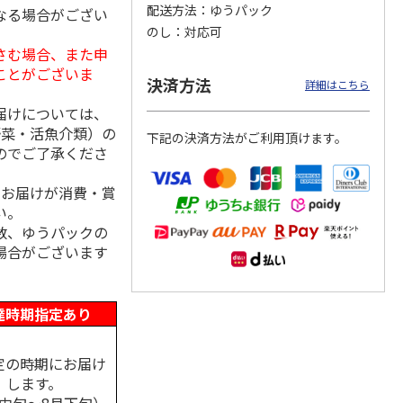
配送方法
ゆうパック
なる場合がござい
のし
対応可
さむ場合、また申
ことがございま
島原手
国産熟成 おいしい
＜お中元＞三輪素
三輪素麺 正倉院文
決済方法
詳細はこちら
【古
三輪そうめん 光射
麺 誉 Ｂ
様パッケージ細麺
す
白髭
届けについては、
5.0
（1）
4.0
（1）
野菜・活魚介類）の
下記の決済方法がご利用頂けます。
3,240円
2,950円
4,200円
のでご了承くださ
(送料・税込)
(送料・税込)
(送料・税込)
、お届けが消費・賞
い。
数、ゆうパックの
場合がございます
達時期指定あり
定の時期にお届け
します。