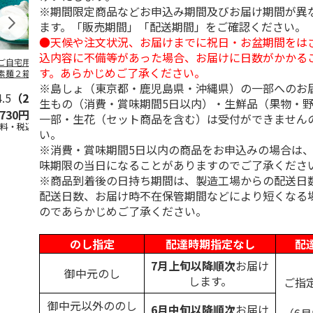
※期間限定商品などお申込み期間及びお届け期間が異
ます。「販売期間」「配送期間」をご確認ください。
●天候や注文状況、お届けまでに祝日・お盆期間をは
込内容に不備等があった場合、お届けに日数がかかる
ご自宅用＞島原手
＜お中元＞島原手延
＜お中元＞お徳用
＜ご自宅用＞
す。あらかじめご了承ください。
素麺２箱・黒ごま
素麺３ｋｇ【古（ひ
「国産小麦」小豆島
延素麺２ｋｇ
１箱詰合せ
ね）】
手延べ素麺
（ひね）】
※島しょ（東京都・鹿児島県・沖縄県）の一部へのお
4.5
（2）
5.0
（2）
5.0
（1）
4.5
（2）
生もの（消費・賞味期間5日以内）・生鮮品（果物・
,730円
3,980円
2,700円
2,940円
一部・生花（セット商品を含む）は受付ができません
送料・税込)
(送料・税込)
(送料・税込)
(送料・税込)
い。
※消費・賞味期間5日以内の商品をお申込みの場合は
味期限の当日になることがありますのでご了承くださ
※商品到着後の日持ち期間は、製造工場からの配送日
配送日数、お届け時不在保管期間などにより短くなる
のであらかじめご了承ください。
のし指定
配達時期指定なし
配
7月上旬以降順次
お届け
御中元のし
します。
ご指
御中元以外ののし
6月中旬以降順次
お届け