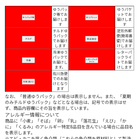
ゆうパッ
ゆうパケ
ク等でお
ットでお
届けしま
届けしま
す
す
チルドゆ
定形外郵
うパック
便(簡易書
でお届け
留)でお届
します
けします
冷凍ゆう
レターパ
パックで
ックライ
お届けし
トでお届
ます。
けします
佐川急便
でのお届
けとなり
ます
なお、「普通ゆうパック」の場合は表示しません。また、「夏期
のみチルドゆうパック」などとなる場合は、記号での表示はせ
ず、商品内容欄にその旨を表示しています。
アレルギー情報について
商品に「小麦」「そば」「卵」「乳」「落花生」「えび」「か
に」「くるみ」のアレルギー特定8品目を含んでいる場合に品目名
を表示します。
※エビ・カニを除く魚介類（これらの魚介類を原材料として製造