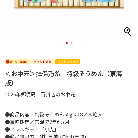
1
2
＜お中元＞揖保乃糸 特級そうめん（東海
版）
2026年郵便局 百貨店のお中元
●商品内容／特級そうめん50g×18／木箱入
●賞味期間／常温で2年6ヵ月
●アレルギー／「小麦」
●商品提供者：(株)三越伊勢丹(三越)