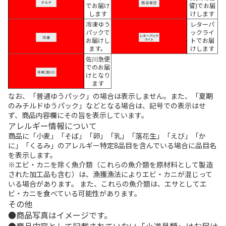
でお届け
留)でお届
します
けします
冷凍ゆう
レターパ
パックで
ックライ
お届けし
トでお届
ます。
けします
佐川急便
でのお届
けとなり
ます
なお、「普通ゆうパック」の場合は表示しません。また、「夏期
のみチルドゆうパック」などとなる場合は、記号での表示はせ
ず、商品内容欄にその旨を表示しています。
アレルギー情報について
商品に「小麦」「そば」「卵」「乳」「落花生」「えび」「か
に」「くるみ」のアレルギー特定8品目を含んでいる場合に品目名
を表示します。
※エビ・カニを除く魚介類（これらの魚介類を原材料として製造
された加工品も含む）は、漁獲漁法によりエビ・カニが混じって
いる場合があります。 また、これらの魚介類は、エサとしてエ
ビ・カニを食べている可能性があります。
その他
商品写真はイメージです。