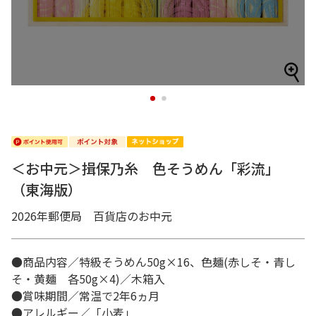
1
2
＜お中元＞揖保乃糸 色そうめん「彩流」
（東海版）
2026年郵便局 百貨店のお中元
●商品内容／特級そうめん50g×16、色麺(赤しそ・青し
そ・黄麺 各50g×4)／木箱入
●賞味期間／常温で2年6ヵ月
●アレルギー／「小麦」