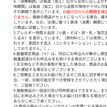
4.「消費期間」は製造（加工）日から安全に召し上が
味期間」は製造（加工）日から品質の保持が十分に可
ぞれ期間で表示しています。
お届け日からの期間を保
りません。
複数の商品がセットになっている場合、最
しています。なお、法律に基づく賞味（消費）期限に
け商品に記載しています。
5.アレルギー物質８品目（小麦・そば・卵・乳・落花
くるみ）を表示しています。［原材料としては使用し
わらず、意図せず混入（コンタミネーション）してし
しておりません。］。
6.数量限定商品（※）は、同日にお申込みが集中し限
数量超過分のお申込みをお受けする場合がございます
7.天災時など不測の事態が発生した場合は、商品のお
合や遅延する場合などがございます。
8.ご依頼主さま又はお届け先さまのご氏名に旧字等が
合、一部、印刷可能文字での登録をさせていただく場
で、ご容赦ください。
9.複数商品の一括送付及び同時発送はできません。ま
日にお申込みされた場合でもお届け日が異なる場合が
あらかじめご了承ください。
10.商品の箱やパッケージデザインが変更になる場合