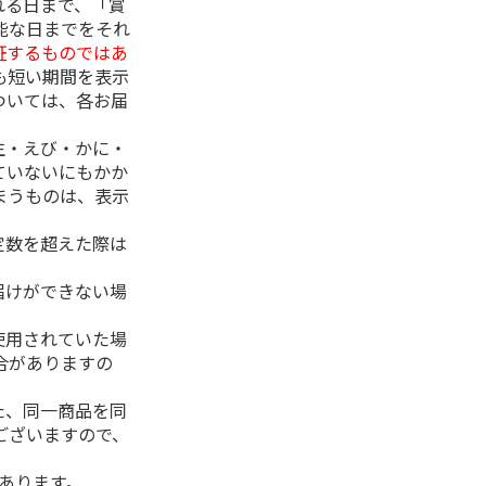
れる日まで、「賞
能な日までをそれ
証するものではあ
も短い期間を表示
ついては、各お届
生・えび・かに・
ていないにもかか
まうものは、表示
定数を超えた際は
。
届けができない場
使用されていた場
合がありますの
た、同一商品を同
ございますので、
があります。