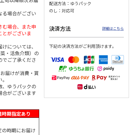
月上旬以降順次お届
配送方法
ゆうパック
のし
対応可
なる場合がござい
さむ場合、また申
ななこ
＜お中元＞ななこ
金澤小町 KMC-15Ｒ
＜お中元＞洋風おこ
決済方法
詳細はこちら
夏
しチュララ
ことがございま
4.8
（4）
5.0
（4）
届けについては、
下記の決済方法がご利用頂けます。
3,240円
2,380円
3,300円
野菜・活魚介類）の
(送料・税込)
(送料・税込)
(送料・税込)
のでご了承くださ
、お届けが消費・賞
い。
数、ゆうパックの
場合がございます
達時期指定あり
定の時期にお届け