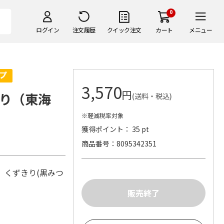
0
ログイン
注文履歴
クイック注文
カート
メニュー
3,570
円
り（東海
(送料・税込)
※軽減税率対象
獲得ポイント： 35 pt
商品番号
8095342351
g、くずきり(黒みつ