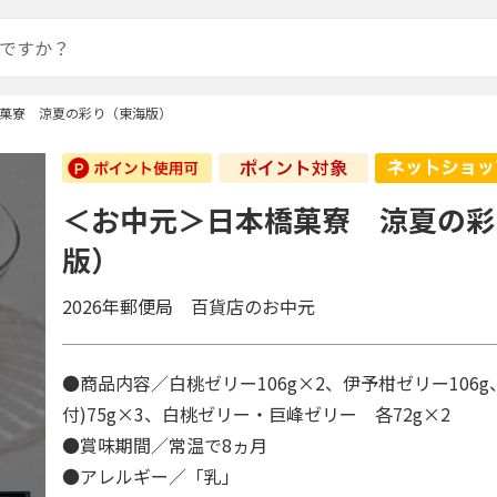
菓寮 涼夏の彩り（東海版）
＜お中元＞日本橋菓寮 涼夏の彩
版）
2026年郵便局 百貨店のお中元
●商品内容／白桃ゼリー106g×2、伊予柑ゼリー106
付)75g×3、白桃ゼリー・巨峰ゼリー 各72g×2
●賞味期間／常温で8ヵ月
●アレルギー／「乳」