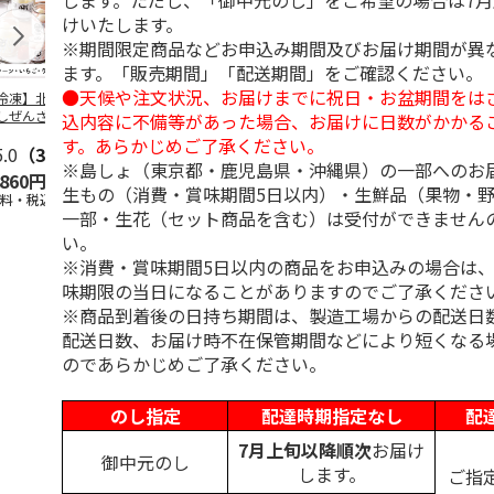
します。ただし、「御中元のし」をご希望の場合は7
けいたします。
※期間限定商品などお申込み期間及びお届け期間が異
ます。「販売期間」「配送期間」をご確認ください。
●天候や注文状況、お届けまでに祝日・お盆期間をは
冷凍】北海道 冷
＜お中元＞東京あん
＜お中元＞江戸日本
＜お中元＞
しぜんざい 3種6
バターパンケーキ６
橋よもぎ草餅１６個
夏
込内容に不備等があった場合、お届けに日数がかかる
セット
個入
入
す。あらかじめご了承ください。
5.0
（3）
4.0
（1）
4.0
（1）
4.5
（2）
※島しょ（東京都・鹿児島県・沖縄県）の一部へのお
,860円
2,300円
2,000円
2,160円
生もの（消費・賞味期間5日以内）・生鮮品（果物・
送料・税込)
(送料・税込)
(送料・税込)
(送料・税込)
一部・生花（セット商品を含む）は受付ができません
い。
※消費・賞味期間5日以内の商品をお申込みの場合は
味期限の当日になることがありますのでご了承くださ
※商品到着後の日持ち期間は、製造工場からの配送日
配送日数、お届け時不在保管期間などにより短くなる
のであらかじめご了承ください。
のし指定
配達時期指定なし
配
7月上旬以降順次
お届け
御中元のし
します。
ご指