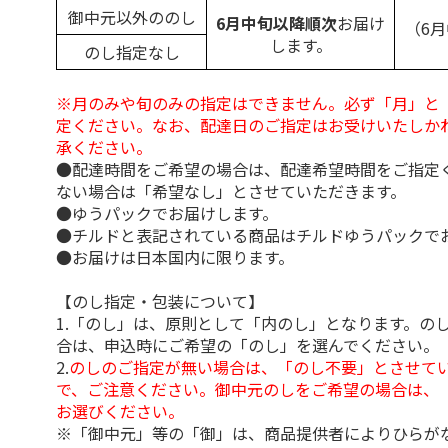
御中元以外ののし
6月中旬以降順次
お届け
（6
します。
のし指定なし
※月のみや旬のみの指定はできません。必ず「月」と
定ください。なお、配達日のご指定はお受けいたしか
承ください。
●配達時間をご希望の場合は、配達希望時間をご指定
ない場合は「希望なし」とさせていただきます。
●ゆうパックでお届けします。
●チルドと表記されている商品はチルドゆうパックで
●お届けは日本国内に限ります。
【のし指定・包装について】
1.「のし」は、原則として「内のし」となります。の
合は、申込時にご希望の「のし」を選んでください。
2.
のしのご指定が無い場合は、「のし不要」とさせて
で、ご注意ください。御中元のしをご希望の場合は、
お選びください。
※「御中元」等の「御」は、商品提供者によりひらが