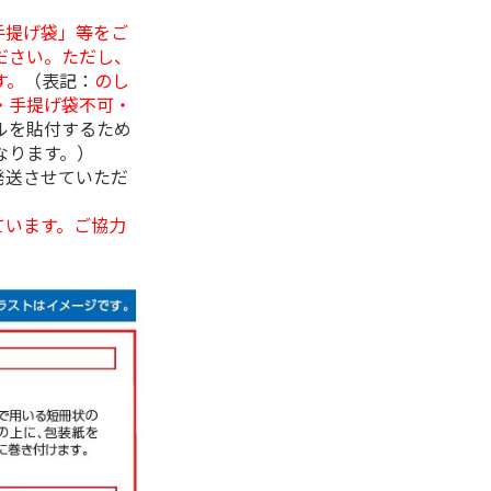
手提げ袋」等をご
ださい。ただし、
す。
（表記：
のし
・手提げ袋不可・
ルを貼付するため
なります。）
発送させていただ
ています。ご協力