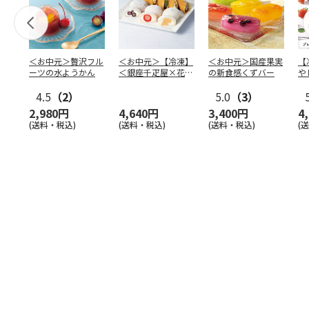
＜お中元＞贅沢フル
＜お中元＞【冷凍】
＜お中元＞国産果実
【
ーツの水ようかん
＜銀座千疋屋×花園
の新食感くずバー
や
万頭＞フルーツ大福
本
4.5
（2）
＆ど
…
5.0
（3）
2,980円
4,640円
3,400円
4
(送料・税込)
(送料・税込)
(送料・税込)
(