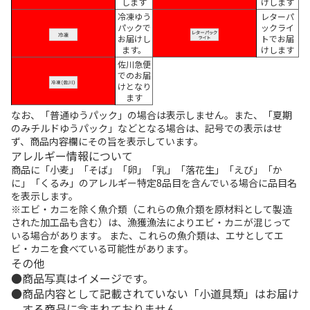
します
けします
冷凍ゆう
レターパ
パックで
ックライ
お届けし
トでお届
ます。
けします
佐川急便
でのお届
けとなり
ます
なお、「普通ゆうパック」の場合は表示しません。また、「夏期
のみチルドゆうパック」などとなる場合は、記号での表示はせ
ず、商品内容欄にその旨を表示しています。
アレルギー情報について
商品に「小麦」「そば」「卵」「乳」「落花生」「えび」「か
に」「くるみ」のアレルギー特定8品目を含んでいる場合に品目名
を表示します。
※エビ・カニを除く魚介類（これらの魚介類を原材料として製造
された加工品も含む）は、漁獲漁法によりエビ・カニが混じって
いる場合があります。 また、これらの魚介類は、エサとしてエ
ビ・カニを食べている可能性があります。
その他
商品写真はイメージです。
商品内容として記載されていない「小道具類」はお届け
する商品に含まれておりません。