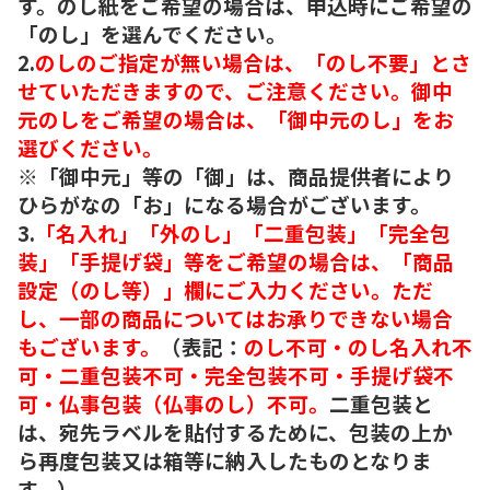
す。のし紙をご希望の場合は、申込時にご希望の
「のし」を選んでください。
2.
のしのご指定が無い場合は、「のし不要」とさ
せていただきますので、ご注意ください。御中
元のしをご希望の場合は、「御中元のし」をお
選びください。
※「御中元」等の「御」は、商品提供者により
ひらがなの「お」になる場合がございます。
3.
「名入れ」「外のし」「二重包装」「完全包
装」「手提げ袋」等をご希望の場合は、「商品
設定（のし等）」欄にご入力ください。ただ
し、一部の商品についてはお承りできない場合
もございます。
（表記：
のし不可・のし名入れ不
可・二重包装不可・完全包装不可・手提げ袋不
可・仏事包装（仏事のし）不可。
二重包装と
は、宛先ラベルを貼付するために、包装の上か
ら再度包装又は箱等に納入したものとなりま
す。）