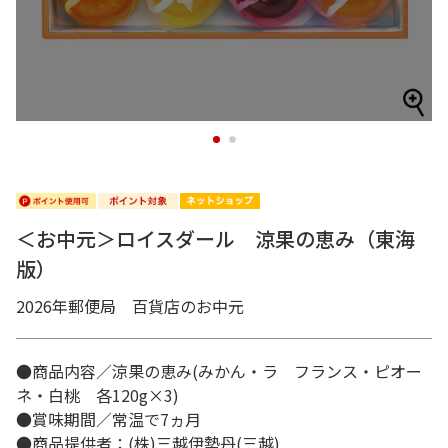
1
2
＜お中元＞ロイスダール 涼果の恵み（東海
版）
2026年郵便局 百貨店のお中元
●商品内容／涼果の恵み(みかん・ラ フランス・ピオー
ネ・白桃 各120g×3)
●賞味期間／常温で7ヵ月
●商品提供者：(株)三越伊勢丹(三越)