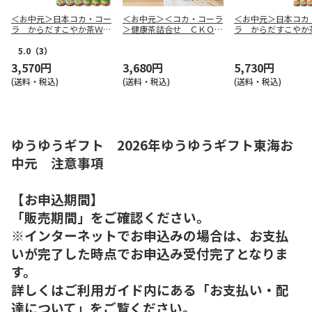
＜お中元＞日本コカ・コー
＜お中元＞＜コカ・コーラ
＜お中元＞日本コカ
ラ からだすこやか茶Ｗ
＞健康茶詰合せ ＣＫＯ－
ラ からだすこやか
＋・からだおだやか茶Ｗセ
３０Ａ
＋・からだおだやか
ット（東日本版）
ット（東日本版）
5.0
（3）
3,570円
3,680円
5,730円
(送料・税込)
(送料・税込)
(送料・税込)
ゆうゆうギフト 2026年ゆうゆうギフト東海お
中元 注意事項
【お申込期間】
「販売期間」をご確認ください。
※インターネットでお申込みの場合は、お支払
いが完了した時点でお申込み受付完了となりま
す。
詳しくはご利用ガイド内にある「お支払い・配
達について」をご覧ください。