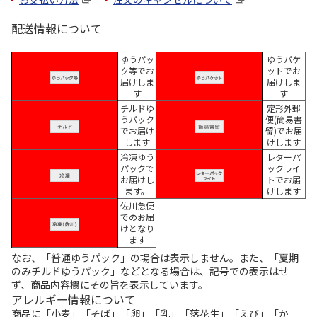
配送情報について
ゆうパッ
ゆうパケ
ク等でお
ットでお
届けしま
届けしま
す
す
チルドゆ
定形外郵
うパック
便(簡易書
でお届け
留)でお届
します
けします
冷凍ゆう
レターパ
パックで
ックライ
お届けし
トでお届
ます。
けします
佐川急便
でのお届
けとなり
ます
なお、「普通ゆうパック」の場合は表示しません。また、「夏期
のみチルドゆうパック」などとなる場合は、記号での表示はせ
ず、商品内容欄にその旨を表示しています。
アレルギー情報について
商品に「小麦」「そば」「卵」「乳」「落花生」「えび」「か