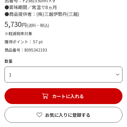
出番号：F258)350ml×9
●賞味期間／常温で8ヵ月
●商品提供者：(株)三越伊勢丹(三越)
5,730
円
(送料・税込)
※軽減税率対象
獲得ポイント： 57 pt
商品番号
8095342193
数量
1
カートに入れる
お気に入りに登録する