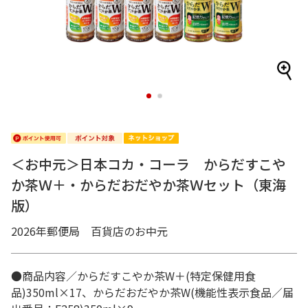
1
2
＜お中元＞日本コカ・コーラ からだすこや
か茶Ｗ＋・からだおだやか茶Ｗセット（東海
版）
2026年郵便局 百貨店のお中元
●商品内容／からだすこやか茶W＋(特定保健用食
品)350ml×17、からだおだやか茶W(機能性表示食品／届