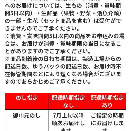
へのお届けについては、生もの（消費・賞味期
間5日以内）・生鮮品（果物・野菜・活魚介類）
の一部・生花（セット商品を含む）は受付がで
きませんのでご了承ください。
※消費・賞味期間5日以内の商品をお申込みの場
合は、お届けが消費・賞味期限の当日になるこ
とがありますのでご了承ください。
※商品到着後の日持ち期間は、製造工場からの
配送日数、ゆうパックの配送日数、お届け時不
在保管期間などにより短くなる場合がございま
すのであらかじめご了承ください。
のし指定
配達時期指定
配達時期指定
なし
あり
御中元のし
7月上旬以降
ご指定の時期
順次
お届けし
にお届けしま
ます。
す。