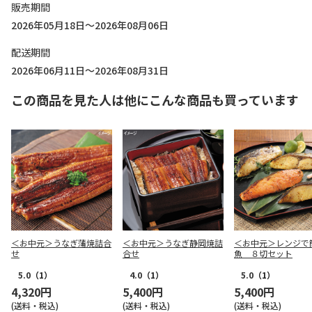
販売期間
2026年05月18日～2026年08月06日
配送期間
2026年06月11日～2026年08月31日
この商品を見た人は他にこんな商品も買っています
＜お中元＞うなぎ蒲焼詰合
＜お中元＞うなぎ静岡焼詰
＜お中元＞レンジで
せ
合せ
魚 ８切セット
5.0
（1）
4.0
（1）
5.0
（1）
4,320円
5,400円
5,400円
(送料・税込)
(送料・税込)
(送料・税込)