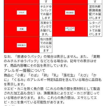
す
す
チルドゆ
定形外郵
うパック
便(簡易書
でお届け
留)でお届
します
けします
冷凍ゆう
レターパ
パックで
ックライ
お届けし
トでお届
ます。
けします
佐川急便
でのお届
けとなり
ます
なお、「普通ゆうパック」の場合は表示しません。また、「夏期
のみチルドゆうパック」などとなる場合は、記号での表示はせ
ず、商品内容欄にその旨を表示しています。
アレルギー情報について
商品に「小麦」「そば」「卵」「乳」「落花生」「えび」「か
に」「くるみ」のアレルギー特定8品目を含んでいる場合に品目名
を表示します。
※エビ・カニを除く魚介類（これらの魚介類を原材料として製造
された加工品も含む）は、漁獲漁法によりエビ・カニが混じって
いる場合があります。 また、これらの魚介類は、エサとしてエ
ビ・カニを食べている可能性があります。