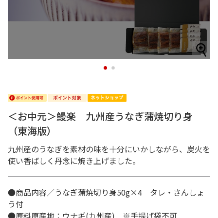
1
2
＜お中元＞鰻楽 九州産うなぎ蒲焼切り身
（東海版）
九州産のうなぎを素材の味を十分にいかしながら、炭火を
使い香ばしく丹念に焼き上げました。
●商品内容／うなぎ蒲焼切り身50g×4 タレ・さんしょ
う付
●原料原産地：ウナギ(九州産) ※手提げ袋不可