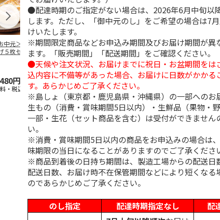
●配達時期のご指定がない場合は、2026年6月中旬以
します。ただし、「御中元のし」をご希望の場合は7
けいたします。
※期間限定商品などお申込み期間及びお届け期間が異
お中元＞栃尾の油
生ゆばと豆乳入りお
＜森永＞絹とうふア
＜森永＞絹と
ます。「販売期間」「配送期間」をご確認ください。
げ５枚セット
ぼろ豆腐セット
ソート 各１２丁
っかり ２４
●天候や注文状況、お届けまでに祝日・お盆期間をは
4.6
（5）
5.0
（3）
込内容に不備等があった場合、お届けに日数がかかる
,480円
2,980円
4,850円
4,850円
す。あらかじめご了承ください。
送料・税込)
(送料・税込)
(送料・税込)
(送料・税込)
※島しょ（東京都・鹿児島県・沖縄県）の一部へのお
生もの（消費・賞味期間5日以内）・生鮮品（果物・
一部・生花（セット商品を含む）は受付ができません
い。
※消費・賞味期間5日以内の商品をお申込みの場合は
味期限の当日になることがありますのでご了承くださ
※商品到着後の日持ち期間は、製造工場からの配送日
配送日数、お届け時不在保管期間などにより短くなる
のであらかじめご了承ください。
のし指定
配達時期指定なし
配