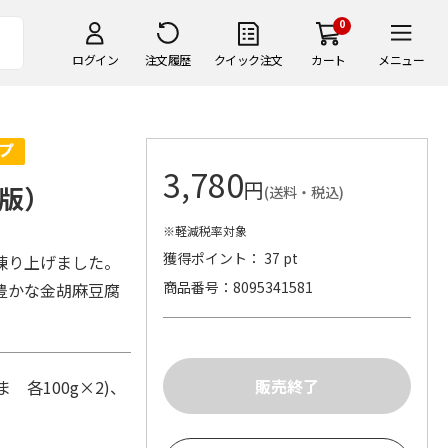
0
ログイン
注文履歴
クイック注文
カート
メニュー
3,780
円
版）
(送料・税込)
※軽減税率対象
獲得ポイント： 37 pt
練り上げました。
商品番号
8095341581
豊かな金胡麻豆腐
 各100g×2)、