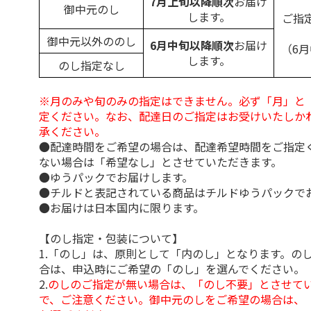
7月上旬以降順次
お届け
御中元のし
します。
ご指
御中元以外ののし
6月中旬以降順次
お届け
（6
します。
のし指定なし
※月のみや旬のみの指定はできません。必ず「月」と
定ください。なお、配達日のご指定はお受けいたしか
承ください。
●配達時間をご希望の場合は、配達希望時間をご指定
ない場合は「希望なし」とさせていただきます。
●ゆうパックでお届けします。
●チルドと表記されている商品はチルドゆうパックで
●お届けは日本国内に限ります。
【のし指定・包装について】
1.「のし」は、原則として「内のし」となります。の
合は、申込時にご希望の「のし」を選んでください。
2.
のしのご指定が無い場合は、「のし不要」とさせて
で、ご注意ください。御中元のしをご希望の場合は、