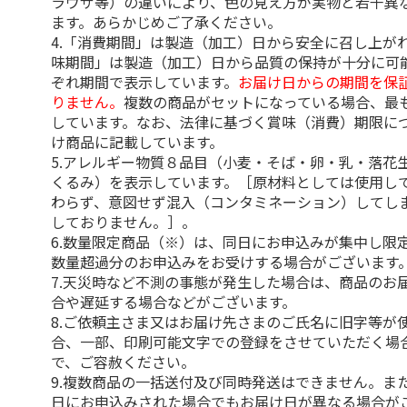
ラウザ等）の違いにより、色の見え方が実物と若干異
ます。あらかじめご了承ください。
4.「消費期間」は製造（加工）日から安全に召し上が
味期間」は製造（加工）日から品質の保持が十分に可
ぞれ期間で表示しています。
お届け日からの期間を保
りません。
複数の商品がセットになっている場合、最
しています。なお、法律に基づく賞味（消費）期限に
け商品に記載しています。
5.アレルギー物質８品目（小麦・そば・卵・乳・落花
くるみ）を表示しています。［原材料としては使用し
わらず、意図せず混入（コンタミネーション）してし
しておりません。］。
6.数量限定商品（※）は、同日にお申込みが集中し限
数量超過分のお申込みをお受けする場合がございます
7.天災時など不測の事態が発生した場合は、商品のお
合や遅延する場合などがございます。
8.ご依頼主さま又はお届け先さまのご氏名に旧字等が
合、一部、印刷可能文字での登録をさせていただく場
で、ご容赦ください。
9.複数商品の一括送付及び同時発送はできません。ま
日にお申込みされた場合でもお届け日が異なる場合が