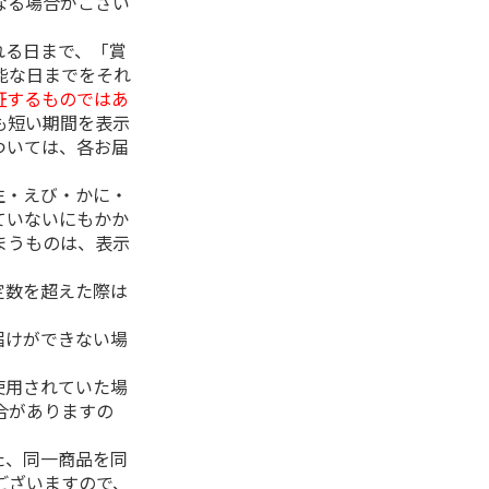
なる場合がござい
れる日まで、「賞
能な日までをそれ
証するものではあ
も短い期間を表示
ついては、各お届
生・えび・かに・
ていないにもかか
まうものは、表示
定数を超えた際は
。
届けができない場
使用されていた場
合がありますの
た、同一商品を同
ございますので、