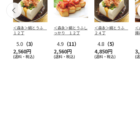
＜森永＞絹とうふ
＜森永＞絹とうふし
＜森永＞絹とうふ
＜
１２丁
っかり １２丁
２４丁
揚
5.0
（3）
4.9
（11）
4.8
（5）
2,560円
2,560円
4,850円
3
(送料・税込)
(送料・税込)
(送料・税込)
(