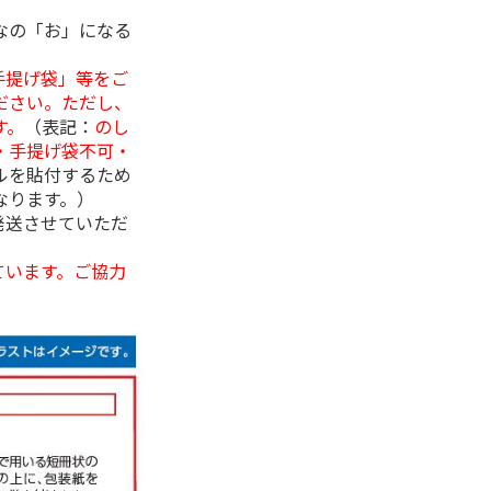
なの「お」になる
手提げ袋」等をご
ださい。ただし、
す。
（表記：
のし
・手提げ袋不可・
ルを貼付するため
なります。）
発送させていただ
ています。ご協力