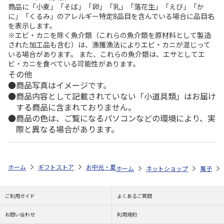
商品に「小麦」「そば」「卵」「乳」「落花生」「えび」「か
に」「くるみ」のアレルギー特定8品目を含んでいる場合に品目名
を表示します。
※エビ・カニを除く魚介類（これらの魚介類を原材料として製造
された加工品も含む）は、漁獲漁法によりエビ・カニが混じって
いる場合があります。 また、これらの魚介類は、エサとしてエ
ビ・カニを食べている可能性があります。
その他
商品写真はイメージです。
商品内容として記載されていない「小道具類」はお届け
する商品に含まれておりません。
商品の色は、ご覧になるパソコンなどの環境により、実
際と異なる場合があります。
ホーム
ギフトストア
お中元・夏ギフト特集 2026
ゆうゆうギフト 
ホーム
ネットショップ
菓子
ご利用ガイド
よくあるご質問
お問い合わせ
利用規約