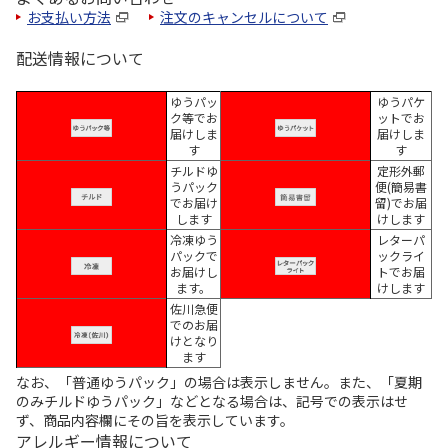
お支払い方法
注文のキャンセルについて
配送情報について
ゆうパッ
ゆうパケ
ク等でお
ットでお
届けしま
届けしま
す
す
チルドゆ
定形外郵
うパック
便(簡易書
でお届け
留)でお届
します
けします
冷凍ゆう
レターパ
パックで
ックライ
お届けし
トでお届
ます。
けします
佐川急便
でのお届
けとなり
ます
なお、「普通ゆうパック」の場合は表示しません。また、「夏期
のみチルドゆうパック」などとなる場合は、記号での表示はせ
ず、商品内容欄にその旨を表示しています。
アレルギー情報について