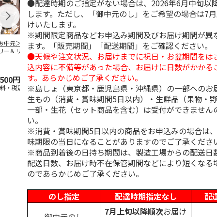
●配達時期のご指定がない場合は、2026年6月中旬以
します。ただし、「御中元のし」をご希望の場合は7
けいたします。
※期間限定商品などお申込み期間及びお届け期間が異
お中元＞コーヒー
＜お中元＞無糖アイ
＜お中元＞無糖アイ
＜お中元＞ア
ます。「販売期間」「配送期間」をご確認ください。
リー＆リキッドコ
スコーヒー４本
スコーヒー１２本
ーヒーセット
●天候や注文状況、お届けまでに祝日・お盆期間をは
ヒーギフト
込内容に不備等があった場合、お届けに日数がかかる
す。あらかじめご了承ください。
,500円
3,780円
6,980円
4,320円
※島しょ（東京都・鹿児島県・沖縄県）の一部へのお
送料・税込)
(送料・税込)
(送料・税込)
(送料・税込)
生もの（消費・賞味期間5日以内）・生鮮品（果物・
一部・生花（セット商品を含む）は受付ができません
い。
※消費・賞味期間5日以内の商品をお申込みの場合は
味期限の当日になることがありますのでご了承くださ
※商品到着後の日持ち期間は、製造工場からの配送日
配送日数、お届け時不在保管期間などにより短くなる
のであらかじめご了承ください。
のし指定
配達時期指定なし
配
7月上旬以降順次
お届け
御中元のし