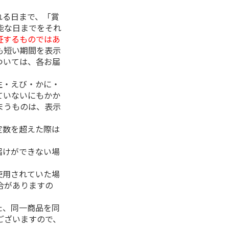
れる日まで、「賞
能な日までをそれ
証するものではあ
も短い期間を表示
ついては、各お届
生・えび・かに・
ていないにもかか
まうものは、表示
定数を超えた際は
。
届けができない場
使用されていた場
合がありますの
た、同一商品を同
ございますので、