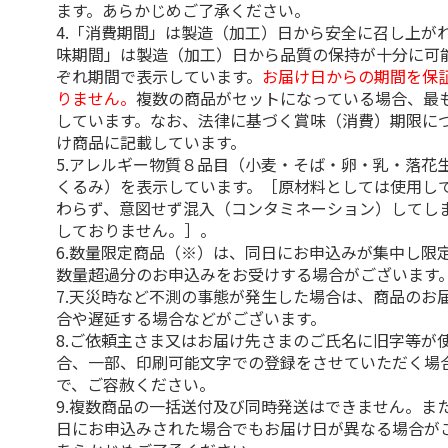
ます。あらかじめご了承ください。
4.「消費期間」は製造（加工）日から安全に召し上が
味期間」は製造（加工）日から品質の保持が十分に可
ぞれ期間で表示しています。
お届け日からの期間を保
りません。
複数の商品がセットになっている場合、最
しています。なお、法律に基づく賞味（消費）期限に
け商品に記載しています。
5.アレルギー物質８品目（小麦・そば・卵・乳・落花
くるみ）を表示しています。［原材料としては使用し
わらず、意図せず混入（コンタミネーション）してし
しておりません。］。
6.数量限定商品（※）は、同日にお申込みが集中し限
数量超過分のお申込みをお受けする場合がございます
7.天災時など不測の事態が発生した場合は、商品のお
合や遅延する場合などがございます。
8.ご依頼主さま又はお届け先さまのご氏名に旧字等が
合、一部、印刷可能文字での登録をさせていただく場
で、ご容赦ください。
9.複数商品の一括送付及び同時発送はできません。ま
日にお申込みされた場合でもお届け日が異なる場合が