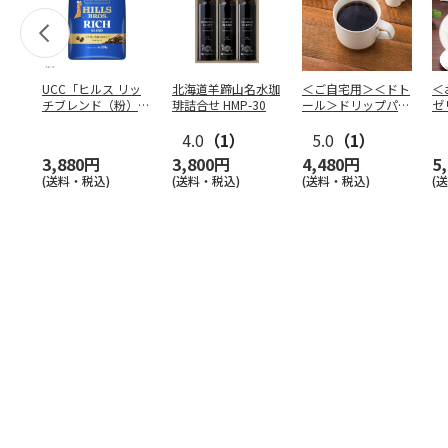
UCC「ヒルス リッ
北海道羊蹄山名水珈
＜ご自宅用＞＜ドト
＜
チブレンド（粉）」
琲詰合せ HMP-30
ール＞ドリップパッ
ゼ
210g×6袋
ク深煎りブレンド
ー
4.0
（1）
１０
5.0
…
（1）
3,880円
3,800円
4,480円
5
(送料・税込)
(送料・税込)
(送料・税込)
(